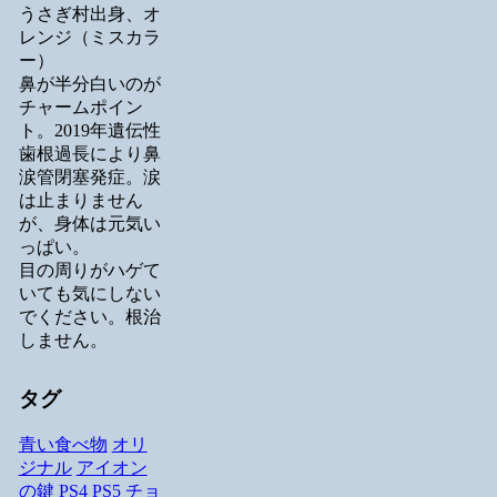
うさぎ村出身、オ
レンジ（ミスカラ
ー）
鼻が半分白いのが
チャームポイン
ト。2019年遺伝性
歯根過長により鼻
涙管閉塞発症。涙
は止まりません
が、身体は元気い
っぱい。
目の周りがハゲて
いても気にしない
でください。根治
しません。
タグ
青い食べ物
オリ
ジナル
アイオン
の鍵
PS4
PS5
チョ