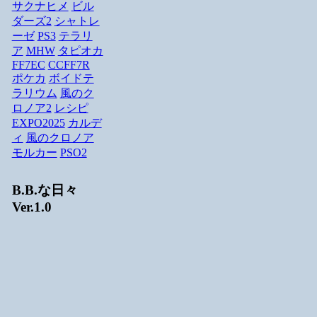
サクナヒメ
ビル
ダーズ2
シャトレ
ーゼ
PS3
テラリ
ア
MHW
タピオカ
FF7EC
CCFF7R
ポケカ
ボイドテ
ラリウム
風のク
ロノア2
レシピ
EXPO2025
カルデ
ィ
風のクロノア
モルカー
PSO2
B.B.な日々
Ver.1.0