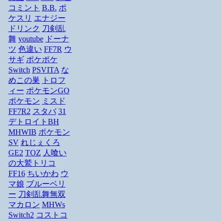
コミント
B.B.
ポ
ケスリ
エナジー
ドリンク
刀剣乱
舞
youtube
ドーナ
ツ
色違い
FF7R
ウ
サギ
ポケポケ
Switch
PSVITA
な
めこの巣
トロフ
ィー
ポケモンGO
ポケモン
ミスド
FF7R2
スタバ
31
デトロイトBH
MHWIB
ポケモン
SV
れじぇくろ
GE2
TOZ
人喰い
の大鷲トリコ
FF16
ちいかわ
ウ
マ娘
ブルーベリ
ー
刀剣乱舞無双
マカロン
MHWs
Switch2
コストコ