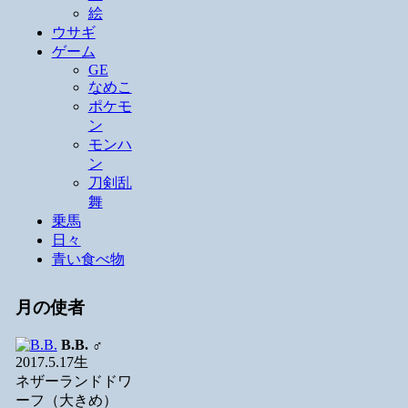
絵
ウサギ
ゲーム
GE
なめこ
ポケモ
ン
モンハ
ン
刀剣乱
舞
乗馬
日々
青い食べ物
月の使者
B.B.
♂
2017.5.17生
ネザーランドドワ
ーフ（大きめ）