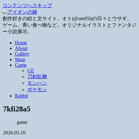
コンテンツへスキップ
創作好きの絵と文サイト。オト(@oto05i)の日々とウサギ、
ゲーム、青い食べ物など。オリジナルイラストとファンタジ
ー小説展示。
Home
About
Gallery
Shop
Game
GE
刀剣乱舞
モンハン
ポケモン
Rabbit
7kfi28a5
game
2026.05.10