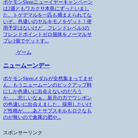
ポケモンSleepニューイヤーキャンペーン
は2週ともワカクサ本島にずっといまし
た。トゲデマルを一匹も捕まえられてな
いぞ。色違いのヤルキモノをゲット！使
用予定はないけど、フレンドレベル1の
フレンドポイントゼロ個体をノーマルサ
ブレ1個でゲットす...
ゲーム
ニュームーンデー
ポケモンSleepメダルが全然集まってませ
ん。もうニュームーンのピックアップ時
にしか色違いに出会えないのだろう
か……悲しいなぁ。新月の力でワシボン
の色違いに出会えました。採用したいけ
ど性格が……あとサブスキルもロクなも
のが無いので倉庫の肥や...
スポンサーリンク