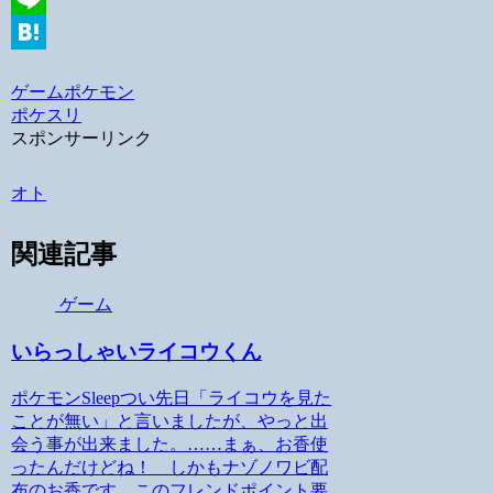
Line
Hatena
ゲーム
ポケモン
ポケスリ
スポンサーリンク
オト
関連記事
ゲーム
いらっしゃいライコウくん
ポケモンSleepつい先日「ライコウを見た
ことが無い」と言いましたが、やっと出
会う事が出来ました。……まぁ、お香使
ったんだけどね！ しかもナゾノワビ配
布のお香です。このフレンドポイント要