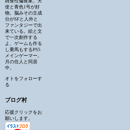
雑食性偏食家。天
使と青色1号が好
物。脳みその主成
分がSFと人外と
ファンタジーで出
来ている。絵と文
で一次創作する
よ、ゲームも作る
し乗馬もするPS5
メインゲーマー。
月の住人と同居
中。
オトをフォローす
る
ブログ村
応援クリックをお
願いします。