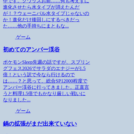
中です。クワッスお前……何も考えずに
進化させたら水タイプが消えたんだ
が！？ウェーニバル水タイプじゃないの
か！進化だけ後回しにするべきだっ
た……他の手持ちにまともな...
ゲーム
初めてのアンバー渓谷
ポケモンSleep先週の話ですが、スプリン
グフェス2026でサラダのエナジーが1.5
倍！という訳で今なら行けるので
は……？と思って、総合SP12000程度で
アンバー渓谷に行ってきました。正直言
うと料理1.5倍でもかなり厳しい戦いに
なりました...
ゲーム
鍋の拡張がまだ出来ていない