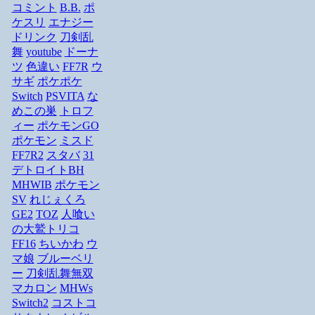
コミント
B.B.
ポ
ケスリ
エナジー
ドリンク
刀剣乱
舞
youtube
ドーナ
ツ
色違い
FF7R
ウ
サギ
ポケポケ
Switch
PSVITA
な
めこの巣
トロフ
ィー
ポケモンGO
ポケモン
ミスド
FF7R2
スタバ
31
デトロイトBH
MHWIB
ポケモン
SV
れじぇくろ
GE2
TOZ
人喰い
の大鷲トリコ
FF16
ちいかわ
ウ
マ娘
ブルーベリ
ー
刀剣乱舞無双
マカロン
MHWs
Switch2
コストコ