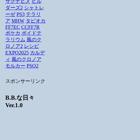
サクナヒメ
ビル
ダーズ2
シャトレ
ーゼ
PS3
テラリ
ア
MHW
タピオカ
FF7EC
CCFF7R
ポケカ
ボイドテ
ラリウム
風のク
ロノア2
レシピ
EXPO2025
カルデ
ィ
風のクロノア
モルカー
PSO2
スポンサーリンク
B.B.な日々
Ver.1.0