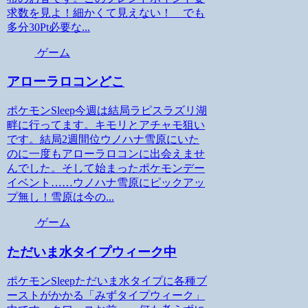
求数を見よ！細かくて見えない！ でも
多分30Pt必要な...
ゲーム
アローラロコンどこ
ポケモンSleep今週は結局ラピスラズリ湖
畔に行ってます。キモリとアチャモ狙い
です。結局2週間位ウノハナ雪原にいた
のに一度もアローラロコンに出会えませ
んでした。そして始まったポケモンデー
イベント……ウノハナ雪原にピックアッ
プ無し！雪原は今の...
ゲーム
ただいま水タイプウィーク中
ポケモンSleepただいま水タイプに各種ブ
ーストがかかる「みずタイプウィーク」