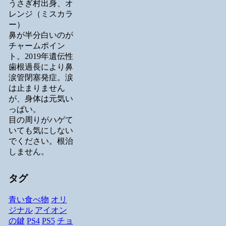
うさぎ村出身、オ
レンジ（ミスカラ
ー）
鼻が半分白いのが
チャームポイン
ト。2019年遺伝性
歯根過長により鼻
涙管閉塞発症。涙
は止まりません
が、身体は元気い
っぱい。
目の周りがハゲて
いても気にしない
でください。根治
しません。
タグ
青い食べ物
オリ
ジナル
アイオン
の鍵
PS4
PS5
チョ