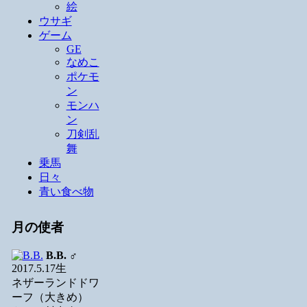
絵
ウサギ
ゲーム
GE
なめこ
ポケモ
ン
モンハ
ン
刀剣乱
舞
乗馬
日々
青い食べ物
月の使者
B.B.
♂
2017.5.17生
ネザーランドドワ
ーフ（大きめ）