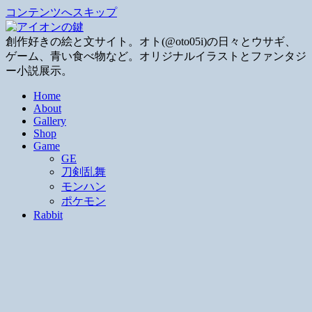
コンテンツへスキップ
創作好きの絵と文サイト。オト(@oto05i)の日々とウサギ、
ゲーム、青い食べ物など。オリジナルイラストとファンタジ
ー小説展示。
Home
About
Gallery
Shop
Game
GE
刀剣乱舞
モンハン
ポケモン
Rabbit