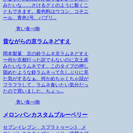
みたいな……さけるグミのように裂くこ
ともできます。着色料はウコン、コチニ
ール、青色1号、パプリ...
青い食べ物
昔ながらの京ラムネどすえ
岡本製菓 京の鈴ラムネ京ラムネどすえ
ー何か京都行った訳でもないのに京土産
みたいなラムネです。このタイプの押し
固めたような鈴ラムネって久しぶりに見
た気がするなぁ。何かめちゃくちゃ頭が
フラフラして、ラムネ食いたい気分だっ
たので買いました。ちょっ...
青い食べ物
メロンパンカスタムブルーベリー
セブンイレブン スプラトゥーン3 メ