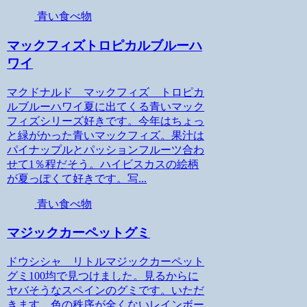
青い食べ物
マックフィズトロピカルブルーハ
ワイ
マクドナルド マックフィズ トロピカ
ルブルーハワイ夏に出てくる青いマック
フィズシリーズ好きです。今年はちょっ
と緑がかった青いマックフィズ。果汁は
パイナップルとパッションフルーツ合わ
せて1％程だそう。ハイビスカスの絵柄
が夏っぽくて好きです。写...
青い食べ物
マジックカーペットグミ
ドウシシャ リトルマジックカーペット
グミ100均で見つけました。見るからに
ヤバそうなスペインのグミです。いただ
きます。色の秩序が全くないレインボー