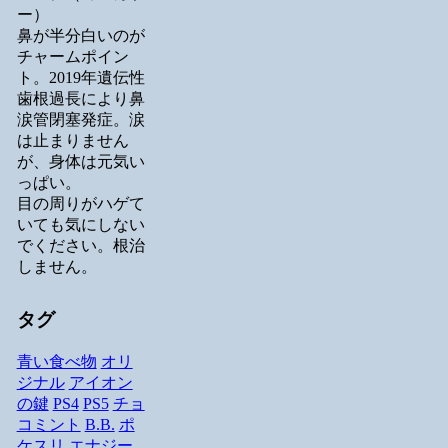
ー）
鼻が半分白いのが
チャームポイン
ト。2019年遺伝性
歯根過長により鼻
涙管閉塞発症。涙
は止まりません
が、身体は元気い
っぱい。
目の周りがハゲて
いても気にしない
でください。根治
しません。
タグ
青い食べ物
オリ
ジナル
アイオン
の鍵
PS4
PS5
チョ
コミント
B.B.
ポ
ケスリ
エナジー