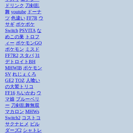
ドリンク
刀剣乱
舞
youtube
ドーナ
ツ
色違い
FF7R
ウ
サギ
ポケポケ
Switch
PSVITA
な
めこの巣
トロフ
ィー
ポケモンGO
ポケモン
ミスド
FF7R2
スタバ
31
デトロイトBH
MHWIB
ポケモン
SV
れじぇくろ
GE2
TOZ
人喰い
の大鷲トリコ
FF16
ちいかわ
ウ
マ娘
ブルーベリ
ー
刀剣乱舞無双
マカロン
MHWs
Switch2
コストコ
サクナヒメ
ビル
ダーズ2
シャトレ