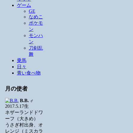
ゲーム
GE
なめこ
ポケモ
ン
モンハ
ン
刀剣乱
舞
乗馬
日々
青い食べ物
月の使者
B.B.
♂
2017.5.17生
ネザーランドドワ
ーフ（大きめ）
うさぎ村出身、オ
レンジ（ミスカラ