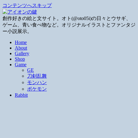
コンテンツへスキップ
創作好きの絵と文サイト。オト(@oto05i)の日々とウサギ、
ゲーム、青い食べ物など。オリジナルイラストとファンタジ
ー小説展示。
Home
About
Gallery
Shop
Game
GE
刀剣乱舞
モンハン
ポケモン
Rabbit