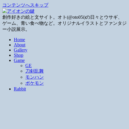
コンテンツへスキップ
創作好きの絵と文サイト。オト(@oto05i)の日々とウサギ、
ゲーム、青い食べ物など。オリジナルイラストとファンタジ
ー小説展示。
Home
About
Gallery
Shop
Game
GE
刀剣乱舞
モンハン
ポケモン
Rabbit