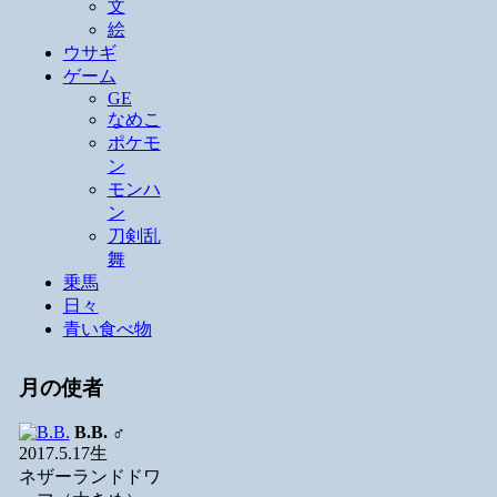
文
絵
ウサギ
ゲーム
GE
なめこ
ポケモ
ン
モンハ
ン
刀剣乱
舞
乗馬
日々
青い食べ物
月の使者
B.B.
♂
2017.5.17生
ネザーランドドワ