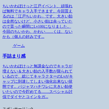
ちいかわぽけっと江戸イベント、頑張れ
ば無料でキャラ入手できます。今回貰え
るのは「江戸ちいかわ」です。大きい飴
は全然ないけど、小さい飴は余っていた
ので貰った瞬間にLv100になりました。
今回のちいかわ、かわい……くは、ない
かも（個人の好みです...
ゲーム
手詰まり感
ちいかわぽけっと無課金なのでキャラが
増えない＆大きい飴の入手数が限られて
いるので、総じてキャラクターのLvがキ
ャップに到達してしまい強化出来ない状
態です。パジャマハチワレに大きい飴使
いたいので今貯めてる……スペシャル討
伐でダイヤとコインをガ...
スポンサーリンク