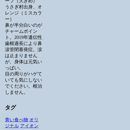
ーフ（大きめ）
うさぎ村出身、オ
レンジ（ミスカラ
ー）
鼻が半分白いのが
チャームポイン
ト。2019年遺伝性
歯根過長により鼻
涙管閉塞発症。涙
は止まりません
が、身体は元気い
っぱい。
目の周りがハゲて
いても気にしない
でください。根治
しません。
タグ
青い食べ物
オリ
ジナル
アイオン