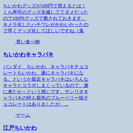
ちいかわグッズが100円で買えるとは！
くら寿司のグッズ全滅しててダメだった
ので100均グッズで癒されておきます。
キメラ化したハチワレがかわいかったの
で早くグッズ化してほしいですね（鬼
青い食べ物
ちいかわキャラパキ
バンダイ ちいかわ キャラパキチョコ
レートちいかわ、遂にキャラパキにな
る。というか最近キャラパキはいろんな
キャラとコラボしまくっているので、遂
に来たか～という感じです。サンリオキ
ャラパキの時も紫色のブルーベリー味チ
ョコレートはありましたが、...
ゲーム
江戸ちいかわ