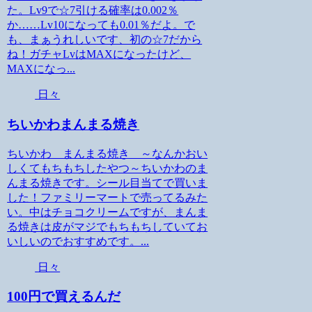
た。Lv9で☆7引ける確率は0.002％
か……Lv10になっても0.01％だよ。で
も、まぁうれしいです、初の☆7だから
ね！ガチャLvはMAXになったけど、
MAXになっ...
日々
ちいかわまんまる焼き
ちいかわ まんまる焼き ～なんかおい
しくてもちもちしたやつ～ちいかわのま
んまる焼きです。シール目当てで買いま
した！ファミリーマートで売ってるみた
い。中はチョコクリームですが、まんま
る焼きは皮がマジでもちもちしていてお
いしいのでおすすめです。...
日々
100円で買えるんだ