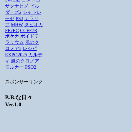
サクナヒメ
ビル
ダーズ2
シャトレ
ーゼ
PS3
テラリ
ア
MHW
タピオカ
FF7EC
CCFF7R
ポケカ
ボイドテ
ラリウム
風のク
ロノア2
レシピ
EXPO2025
カルデ
ィ
風のクロノア
モルカー
PSO2
スポンサーリンク
B.B.な日々
Ver.1.0