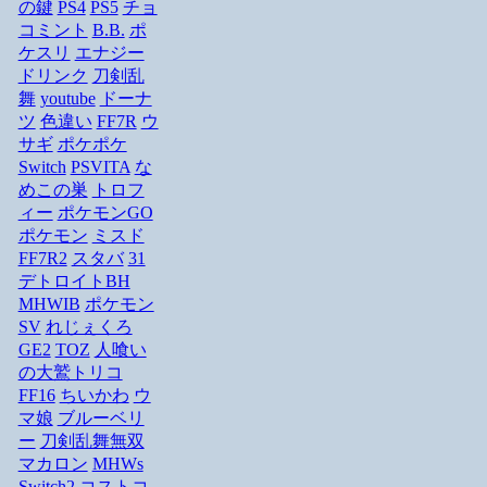
の鍵
PS4
PS5
チョ
コミント
B.B.
ポ
ケスリ
エナジー
ドリンク
刀剣乱
舞
youtube
ドーナ
ツ
色違い
FF7R
ウ
サギ
ポケポケ
Switch
PSVITA
な
めこの巣
トロフ
ィー
ポケモンGO
ポケモン
ミスド
FF7R2
スタバ
31
デトロイトBH
MHWIB
ポケモン
SV
れじぇくろ
GE2
TOZ
人喰い
の大鷲トリコ
FF16
ちいかわ
ウ
マ娘
ブルーベリ
ー
刀剣乱舞無双
マカロン
MHWs
Switch2
コストコ