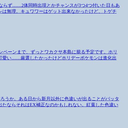
トならず……2体同時出現とかチャンスが3つ4つ付いた日もあ
レは無理。キュワワーはゲット出来なかったけど、トゲチ
ーキャンペーンまで、ずっとワカクサ本島に籠る予定です。ホリ
可愛い……厳選したかったけどホリデーポケモンは進化出
んだろうか。ある日から新月以外に色違いが出ることがパッタ
出たならそれはEX補正なのかもしれない。紅葉した色違い