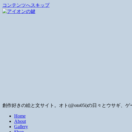
コンテンツへスキップ
創作好きの絵と文サイト。オト(@oto05i)の日々とウサ
Home
About
Gallery
Shop