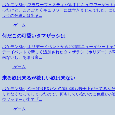
ポケモンSleepフラワーフェスティバル中にキュワワーゲッ
ったけど、ことごとくキュワワーには付きませんでした。コ
ックの色違いは出ま...
ゲーム
何だこの可愛いタマザラシは
ポケモンSleepホリデーイベントから2026年ニューイヤ
デーイベントで新しく追加されたタマザラシ（ホリデー）が
来ないし、あまり良...
ゲーム
来る奴は来るが欲しい奴は来ない
ポケモンSleepやっぱりEXだと色違い率も若干上がってる
リとなくなってしまったので、何もしていないのに色違いが
ウソッキーが出て「...
ゲーム