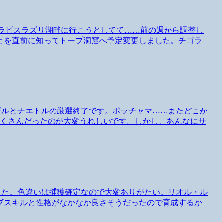
実はラピスラズリ湖畔に行こうとしてて……前の週から調整し
とを直前に知ってトープ洞窟へ予定変更しました。チゴラ
コザルとナエトルの厳選終了です。ポッチャマ……またどこか
だくさんだったのが大変うれしいです。しかし、あんなにサ
ました。色違いは捕獲確定なので大変ありがたい。リオル・ル
ブスキルと性格がなかなか良さそうだったので育成するか