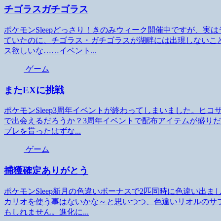
チゴラスガチゴラス
ポケモンSleepどっさり！きのみウィーク開催中ですが、
ていたのに、チゴラス・ガチゴラスが湖畔には出現しないこ
ス欲しいな……イベント...
ゲーム
またEXに挑戦
ポケモンSleep3周年イベントが終わってしまいました。ヒ
で出会えるだろうか？3周年イベントで配布アイテムが盛り
ブレを貰ったはずな...
ゲーム
捕獲確定ありがとう
ポケモンSleep新月の色違いボーナスで2匹同時に色違い出
カリオを使う事はないかな～と思いつつ、色違いリオルのサ
もしれません。進化に...