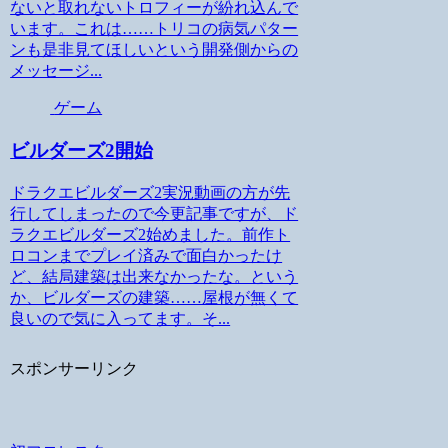
ないと取れないトロフィーが紛れ込んで
います。これは……トリコの病気パター
ンも是非見てほしいという開発側からの
メッセージ...
ゲーム
ビルダーズ2開始
ドラクエビルダーズ2実況動画の方が先
行してしまったので今更記事ですが、ド
ラクエビルダーズ2始めました。前作ト
ロコンまでプレイ済みで面白かったけ
ど、結局建築は出来なかったな。という
か、ビルダーズの建築……屋根が無くて
良いので気に入ってます。そ...
スポンサーリンク