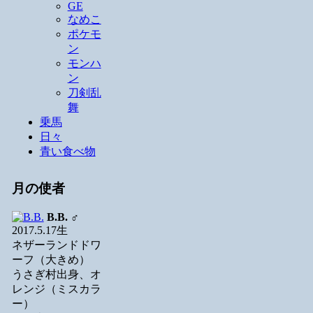
GE
なめこ
ポケモ
ン
モンハ
ン
刀剣乱
舞
乗馬
日々
青い食べ物
月の使者
B.B.
♂
2017.5.17生
ネザーランドドワ
ーフ（大きめ）
うさぎ村出身、オ
レンジ（ミスカラ
ー）