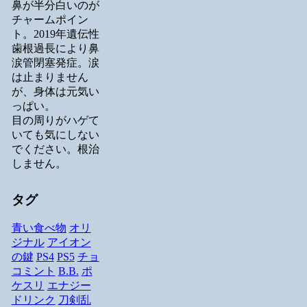
鼻が半分白いのが
チャームポイン
ト。2019年遺伝性
歯根過長により鼻
涙管閉塞発症。涙
は止まりません
が、身体は元気い
っぱい。
目の周りがハゲて
いても気にしない
でください。根治
しません。
タグ
青い食べ物
オリ
ジナル
アイオン
の鍵
PS4
PS5
チョ
コミント
B.B.
ポ
ケスリ
エナジー
ドリンク
刀剣乱