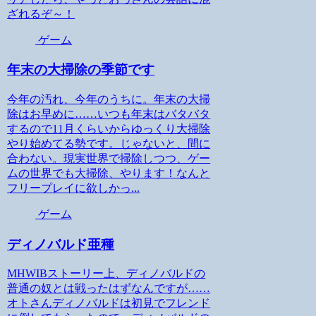
ざれるぞ～！
ゲーム
年末の大掃除の季節です
今年の汚れ、今年のうちに。年末の大掃
除はお早めに……いつも年末はバタバタ
するので11月くらいからゆっくり大掃除
やり始めてる勢です。じゃないと、間に
合わない。現実世界で掃除しつつ、ゲー
ムの世界でも大掃除、やります！なんと
フリープレイに欲しかっ...
ゲーム
ディノバルド亜種
MHWIBストーリー上、ディノバルドの
普通の奴とは戦ったはずなんですが……
オトさんディノバルドは初見でフレンド