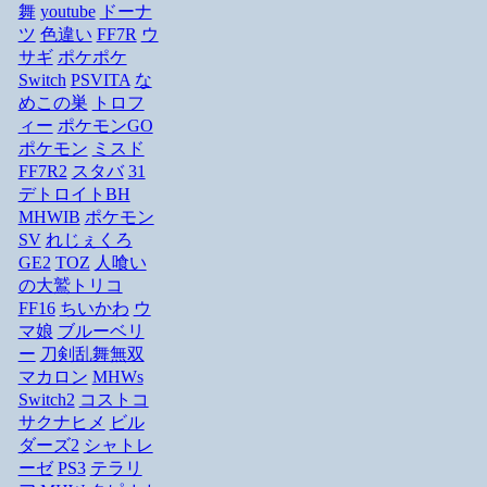
舞
youtube
ドーナ
ツ
色違い
FF7R
ウ
サギ
ポケポケ
Switch
PSVITA
な
めこの巣
トロフ
ィー
ポケモンGO
ポケモン
ミスド
FF7R2
スタバ
31
デトロイトBH
MHWIB
ポケモン
SV
れじぇくろ
GE2
TOZ
人喰い
の大鷲トリコ
FF16
ちいかわ
ウ
マ娘
ブルーベリ
ー
刀剣乱舞無双
マカロン
MHWs
Switch2
コストコ
サクナヒメ
ビル
ダーズ2
シャトレ
ーゼ
PS3
テラリ