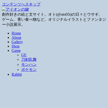
コンテンツへスキップ
創作好きの絵と文サイト。オト(@oto05i)の日々とウサギ、
ゲーム、青い食べ物など。オリジナルイラストとファンタジ
ー小説展示。
Home
About
Gallery
Shop
Game
GE
刀剣乱舞
モンハン
ポケモン
Rabbit