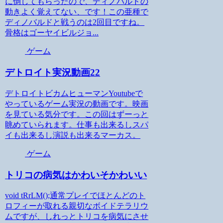
に倒してもらったので、ディノバルドの
動きよく覚えてない、です！この亜種で
ディノバルドと戦うのは2回目ですね。
骨格はゴーヤイビルジョ...
ゲーム
デトロイト実況動画22
デトロイトビカムヒューマンYoutubeで
やっているゲーム実況の動画です。映画
を見ている気分です。この回はずーっと
眺めていられます。仕事も出来るしスパ
イも出来るし演説も出来るマーカス。
ゲーム
トリコの病気はかわいそかわいい
void tRrLM();通常プレイでほとんどのト
ロフィーが取れる親切なボイドテラリウ
ムですが、しれっとトリコを病気にさせ