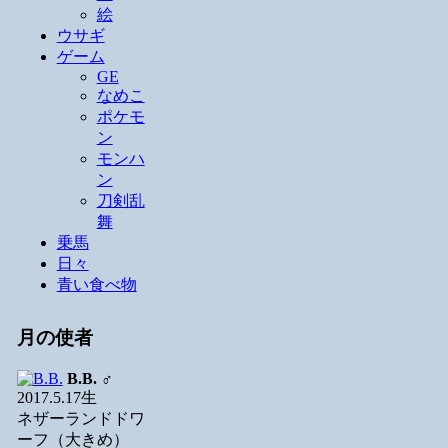
絵
ウサギ
ゲーム
GE
なめこ
ポケモ
ン
モンハ
ン
刀剣乱
舞
乗馬
日々
青い食べ物
月の使者
B.B.
♂
2017.5.17生
ネザーランドドワ
ーフ（大きめ）