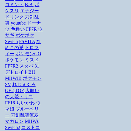
コミント
B.B.
ポ
ケスリ
エナジー
ドリンク
刀剣乱
舞
youtube
ドーナ
ツ
色違い
FF7R
ウ
サギ
ポケポケ
Switch
PSVITA
な
めこの巣
トロフ
ィー
ポケモンGO
ポケモン
ミスド
FF7R2
スタバ
31
デトロイトBH
MHWIB
ポケモン
SV
れじぇくろ
GE2
TOZ
人喰い
の大鷲トリコ
FF16
ちいかわ
ウ
マ娘
ブルーベリ
ー
刀剣乱舞無双
マカロン
MHWs
Switch2
コストコ