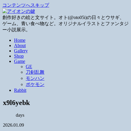
コンテンツへスキップ
創作好きの絵と文サイト。オト(@oto05i)の日々とウサギ、
ゲーム、青い食べ物など。オリジナルイラストとファンタジ
ー小説展示。
Home
About
Gallery
Shop
Game
GE
刀剣乱舞
モンハン
ポケモン
Rabbit
x9l6yebk
days
2026.01.09