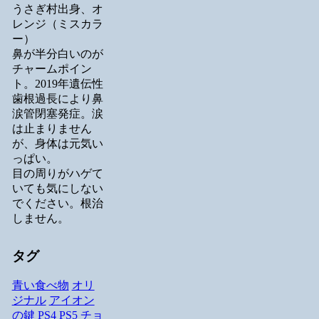
うさぎ村出身、オ
レンジ（ミスカラ
ー）
鼻が半分白いのが
チャームポイン
ト。2019年遺伝性
歯根過長により鼻
涙管閉塞発症。涙
は止まりません
が、身体は元気い
っぱい。
目の周りがハゲて
いても気にしない
でください。根治
しません。
タグ
青い食べ物
オリ
ジナル
アイオン
の鍵
PS4
PS5
チョ