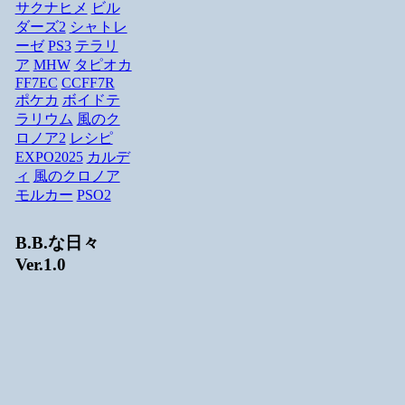
サクナヒメ
ビル
ダーズ2
シャトレ
ーゼ
PS3
テラリ
ア
MHW
タピオカ
FF7EC
CCFF7R
ポケカ
ボイドテ
ラリウム
風のク
ロノア2
レシピ
EXPO2025
カルデ
ィ
風のクロノア
モルカー
PSO2
B.B.な日々
Ver.1.0