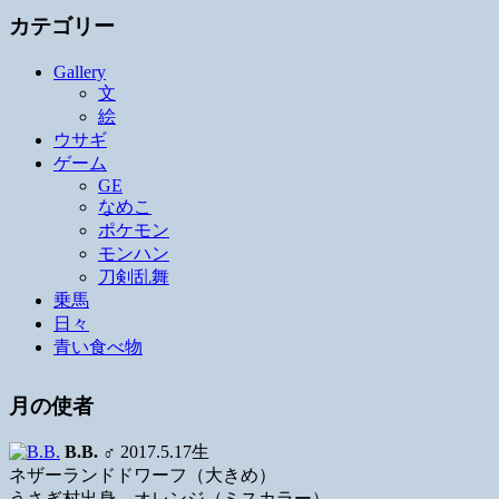
カテゴリー
Gallery
文
絵
ウサギ
ゲーム
GE
なめこ
ポケモン
モンハン
刀剣乱舞
乗馬
日々
青い食べ物
月の使者
B.B.
♂ 2017.5.17生
ネザーランドドワーフ（大きめ）
うさぎ村出身、オレンジ（ミスカラー）