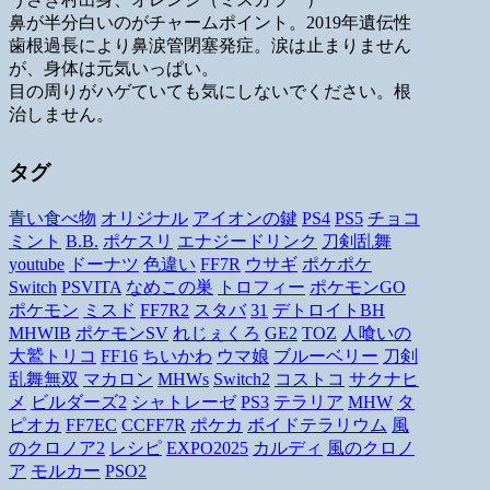
鼻が半分白いのがチャームポイント。2019年遺伝性
歯根過長により鼻涙管閉塞発症。涙は止まりません
が、身体は元気いっぱい。
目の周りがハゲていても気にしないでください。根
治しません。
タグ
青い食べ物
オリジナル
アイオンの鍵
PS4
PS5
チョコ
ミント
B.B.
ポケスリ
エナジードリンク
刀剣乱舞
youtube
ドーナツ
色違い
FF7R
ウサギ
ポケポケ
Switch
PSVITA
なめこの巣
トロフィー
ポケモンGO
ポケモン
ミスド
FF7R2
スタバ
31
デトロイトBH
MHWIB
ポケモンSV
れじぇくろ
GE2
TOZ
人喰いの
大鷲トリコ
FF16
ちいかわ
ウマ娘
ブルーベリー
刀剣
乱舞無双
マカロン
MHWs
Switch2
コストコ
サクナヒ
メ
ビルダーズ2
シャトレーゼ
PS3
テラリア
MHW
タ
ピオカ
FF7EC
CCFF7R
ポケカ
ボイドテラリウム
風
のクロノア2
レシピ
EXPO2025
カルディ
風のクロノ
ア
モルカー
PSO2