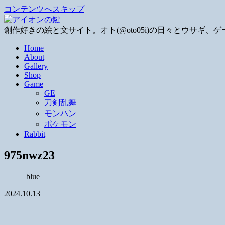
コンテンツへスキップ
創作好きの絵と文サイト。オト(@oto05i)の日々とウサ
Home
About
Gallery
Shop
Game
GE
刀剣乱舞
モンハン
ポケモン
Rabbit
975nwz23
blue
2024.10.13