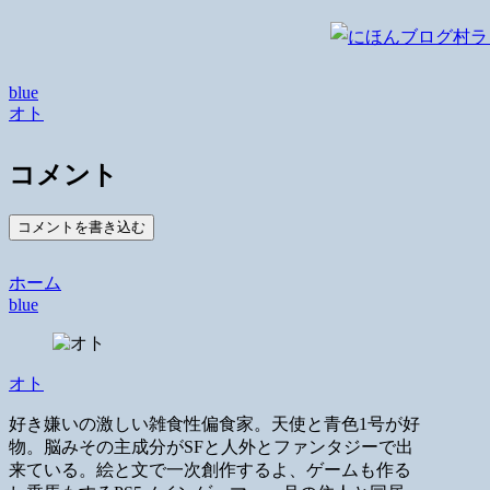
blue
オト
コメント
コメントを書き込む
ホーム
blue
オト
好き嫌いの激しい雑食性偏食家。天使と青色1号が好
物。脳みその主成分がSFと人外とファンタジーで出
来ている。絵と文で一次創作するよ、ゲームも作る