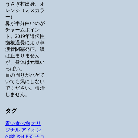
うさぎ村出身、オ
レンジ（ミスカラ
ー）
鼻が半分白いのが
チャームポイン
ト。2019年遺伝性
歯根過長により鼻
涙管閉塞発症。涙
は止まりません
が、身体は元気い
っぱい。
目の周りがハゲて
いても気にしない
でください。根治
しません。
タグ
青い食べ物
オリ
ジナル
アイオン
の鍵
PS4
PS5
チョ