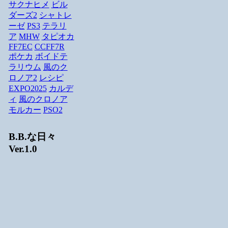
サクナヒメ
ビル
ダーズ2
シャトレ
ーゼ
PS3
テラリ
ア
MHW
タピオカ
FF7EC
CCFF7R
ポケカ
ボイドテ
ラリウム
風のク
ロノア2
レシピ
EXPO2025
カルデ
ィ
風のクロノア
モルカー
PSO2
B.B.な日々
Ver.1.0