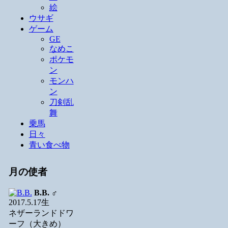
絵
ウサギ
ゲーム
GE
なめこ
ポケモ
ン
モンハ
ン
刀剣乱
舞
乗馬
日々
青い食べ物
月の使者
B.B.
♂
2017.5.17生
ネザーランドドワ
ーフ（大きめ）