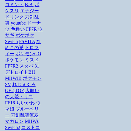
コミント
B.B.
ポ
ケスリ
エナジー
ドリンク
刀剣乱
舞
youtube
ドーナ
ツ
色違い
FF7R
ウ
サギ
ポケポケ
Switch
PSVITA
な
めこの巣
トロフ
ィー
ポケモンGO
ポケモン
ミスド
FF7R2
スタバ
31
デトロイトBH
MHWIB
ポケモン
SV
れじぇくろ
GE2
TOZ
人喰い
の大鷲トリコ
FF16
ちいかわ
ウ
マ娘
ブルーベリ
ー
刀剣乱舞無双
マカロン
MHWs
Switch2
コストコ