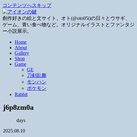
コンテンツへスキップ
創作好きの絵と文サイト。オト(@oto05i)の日々とウサギ、
ゲーム、青い食べ物など。オリジナルイラストとファンタジ
ー小説展示。
Home
About
Gallery
Shop
Game
GE
刀剣乱舞
モンハン
ポケモン
Rabbit
j6p8zm0a
days
2025.08.10