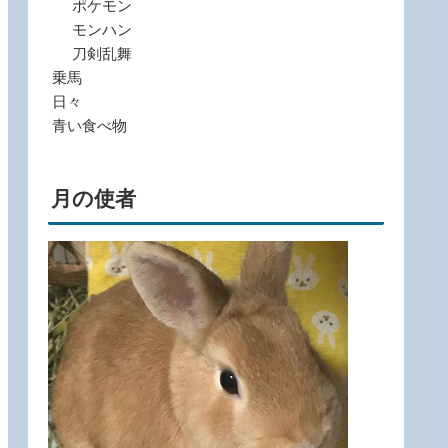
ポケモン
モンハン
刀剣乱舞
乗馬
日々
青い食べ物
月の使者