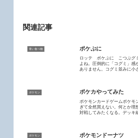
o
k
関連記事
ポケぷに
青い食べ物
ロッテ ポケぷに こつぶグ
よね。圧倒的に「コグミ」感
ありません。コグミ並みに小さ
ポケカやってみた
ポケモン
ポケモンカードゲームポケモ
ぎて全然買えない。何とか理
対戦してみたくなる。デッキ組
ポケモンドーナツ
ポケモン