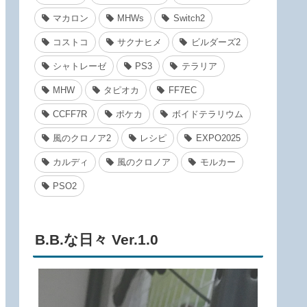
マカロン
MHWs
Switch2
コストコ
サクナヒメ
ビルダーズ2
シャトレーゼ
PS3
テラリア
MHW
タピオカ
FF7EC
CCFF7R
ポケカ
ボイドテラリウム
風のクロノア2
レシピ
EXPO2025
カルディ
風のクロノア
モルカー
PSO2
B.B.な日々 Ver.1.0