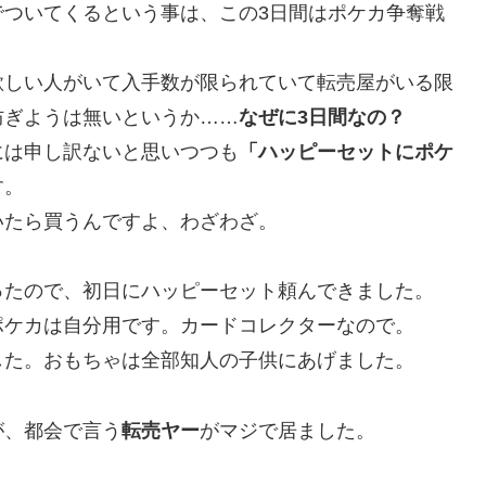
でついてくるという事は、この3日間はポケカ争奪戦
欲しい人がいて入手数が限られていて転売屋がいる限
防ぎようは無いというか……
なぜに3日間なの？
には申し訳ないと思いつつも
「ハッピーセットにポケ
す。
いたら買うんですよ、わざわざ。
ったので、初日にハッピーセット頼んできました。
ポケカは自分用です。カードコレクターなので。
した。おもちゃは全部知人の子供にあげました。
が、都会で言う
転売ヤー
がマジで居ました。