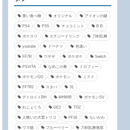
青い食べ物
オリジナル
アイオンの鍵
PS4
PS5
チョコミント
B.B.
ポケスリ
エナジードリンク
刀剣乱舞
youtube
ドーナツ
色違い
FF7R
ウサギ
ポケポケ
Switch
PSVITA
なめこの巣
トロフィー
ポケモンGO
ポケモン
ミスド
FF7R2
スタバ
31
デトロイトBH
MHWIB
ポケモンSV
れじぇくろ
GE2
TOZ
人喰いの大鷲トリコ
FF16
ちいかわ
ウマ娘
ブルーベリー
刀剣乱舞無双