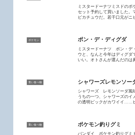
ミスタードーナツミスドのポ
セット予約して買いました。
ピカチュウだ。若干口元がニヒ
ポン・デ・ディグダ
ポケモン
ミスタードーナツ ポン・デ
ウと、なんと今年はディグダ
いい。オトさんが選んだのは鼻
シャワーズレモンソー
青い食べ物
シャワーズ レモンソーダ風
うちの一つ、シャワーズのイ
の透明ピックがカワイイ……ピ
ポケモン釣りグミ
青い食べ物
バンダイ ポケモン釣りグミ