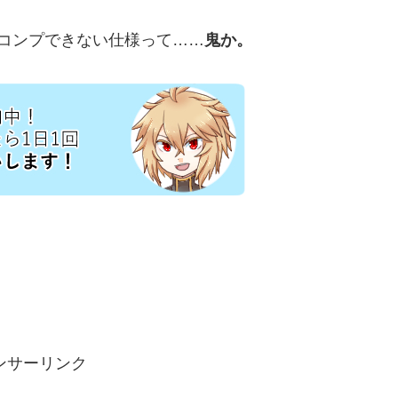
コンプできない仕様って……
鬼か。
ンサーリンク