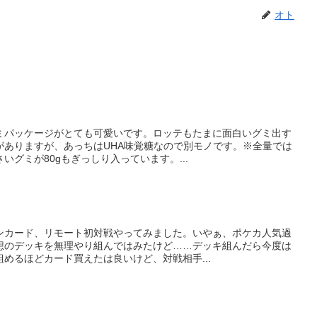
オト
ミパッケージがとても可愛いです。ロッテもたまに面白いグミ出す
がありますが、あっちはUHA味覚糖なので別モノです。※全量では
いグミが80gもぎっしり入っています。...
ンカード、リモート初対戦やってみました。いやぁ、ポケカ人気過
想のデッキを無理やり組んではみたけど……デッキ組んだら今度は
めるほどカード買えたは良いけど、対戦相手...