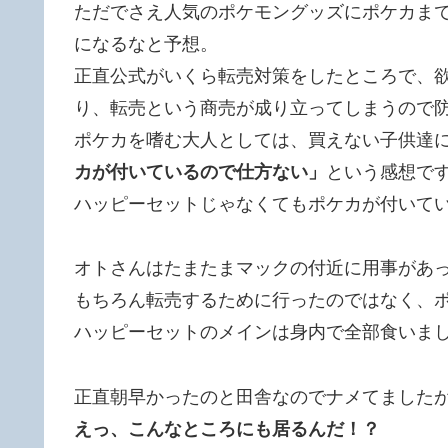
ただでさえ人気のポケモングッズにポケカま
になるなと予想。
正直公式がいくら転売対策をしたところで、
り、転売という商売が成り立ってしまうので
ポケカを嗜む大人としては、買えない子供達
カが付いているので仕方ない」
という感想で
ハッピーセットじゃなくてもポケカが付いて
オトさんはたまたまマックの付近に用事があ
もちろん転売するために行ったのではなく、
ハッピーセットのメインは身内で全部食いま
正直朝早かったのと田舎なのでナメてました
えっ、こんなところにも居るんだ！？