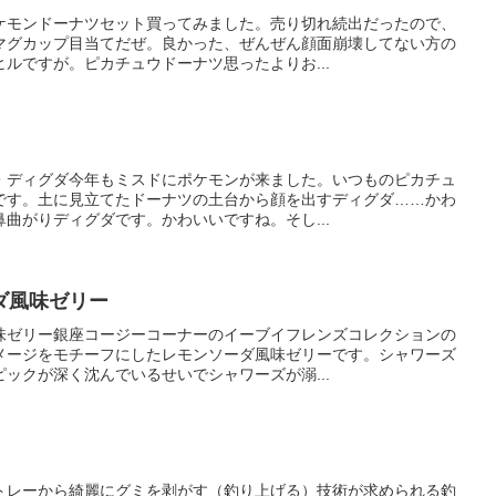
ケモンドーナツセット買ってみました。売り切れ続出だったので、
マグカップ目当てだぜ。良かった、ぜんぜん顔面崩壊してない方の
ルですが。ピカチュウドーナツ思ったよりお...
・ディグダ今年もミスドにポケモンが来ました。いつものピカチュ
です。土に見立てたドーナツの土台から顔を出すディグダ……かわ
曲がりディグダです。かわいいですね。そし...
ダ風味ゼリー
味ゼリー銀座コージーコーナーのイーブイフレンズコレクションの
メージをモチーフにしたレモンソーダ風味ゼリーです。シャワーズ
ックが深く沈んでいるせいでシャワーズが溺...
トレーから綺麗にグミを剥がす（釣り上げる）技術が求められる釣