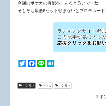
今回のポケカの再配布、あると良いですね。
そもそも最低5セット頼まないとプロモカード
T
F
Li
H
wi
a
n
at
tt
c
e
e
er
e
n
ポケモン
ポケカ
ポケモン
b
a
スポ
o