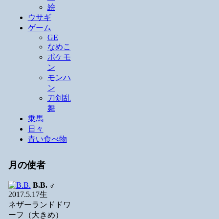
絵
ウサギ
ゲーム
GE
なめこ
ポケモ
ン
モンハ
ン
刀剣乱
舞
乗馬
日々
青い食べ物
月の使者
B.B.
♂
2017.5.17生
ネザーランドドワ
ーフ（大きめ）