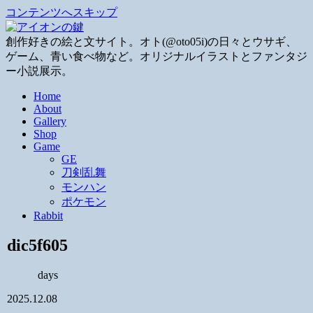
コンテンツへスキップ
創作好きの絵と文サイト。オト(@oto05i)の日々とウサギ、
ゲーム、青い食べ物など。オリジナルイラストとファンタジ
ー小説展示。
Home
About
Gallery
Shop
Game
GE
刀剣乱舞
モンハン
ポケモン
Rabbit
dic5f605
days
2025.12.08