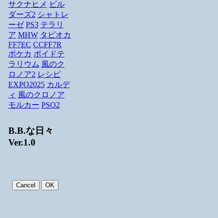
サクナヒメ
ビル
ダーズ2
シャトレ
ーゼ
PS3
テラリ
ア
MHW
タピオカ
FF7EC
CCFF7R
ポケカ
ボイドテ
ラリウム
風のク
ロノア2
レシピ
EXPO2025
カルデ
ィ
風のクロノア
モルカー
PSO2
B.B.な日々
Ver.1.0