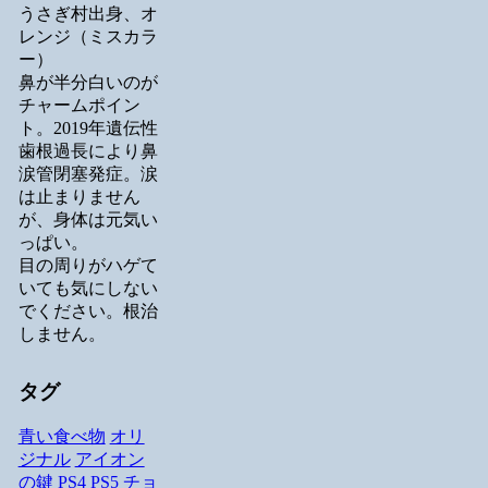
うさぎ村出身、オ
レンジ（ミスカラ
ー）
鼻が半分白いのが
チャームポイン
ト。2019年遺伝性
歯根過長により鼻
涙管閉塞発症。涙
は止まりません
が、身体は元気い
っぱい。
目の周りがハゲて
いても気にしない
でください。根治
しません。
タグ
青い食べ物
オリ
ジナル
アイオン
の鍵
PS4
PS5
チョ