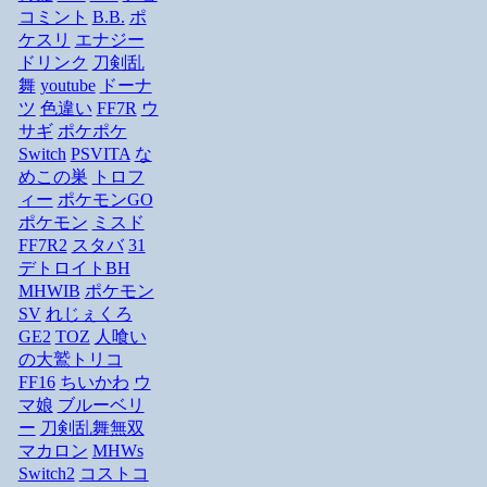
コミント
B.B.
ポ
ケスリ
エナジー
ドリンク
刀剣乱
舞
youtube
ドーナ
ツ
色違い
FF7R
ウ
サギ
ポケポケ
Switch
PSVITA
な
めこの巣
トロフ
ィー
ポケモンGO
ポケモン
ミスド
FF7R2
スタバ
31
デトロイトBH
MHWIB
ポケモン
SV
れじぇくろ
GE2
TOZ
人喰い
の大鷲トリコ
FF16
ちいかわ
ウ
マ娘
ブルーベリ
ー
刀剣乱舞無双
マカロン
MHWs
Switch2
コストコ