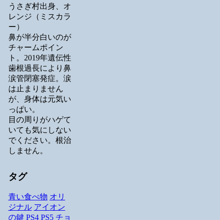
うさぎ村出身、オ
レンジ（ミスカラ
ー）
鼻が半分白いのが
チャームポイン
ト。2019年遺伝性
歯根過長により鼻
涙管閉塞発症。涙
は止まりません
が、身体は元気い
っぱい。
目の周りがハゲて
いても気にしない
でください。根治
しません。
タグ
青い食べ物
オリ
ジナル
アイオン
の鍵
PS4
PS5
チョ