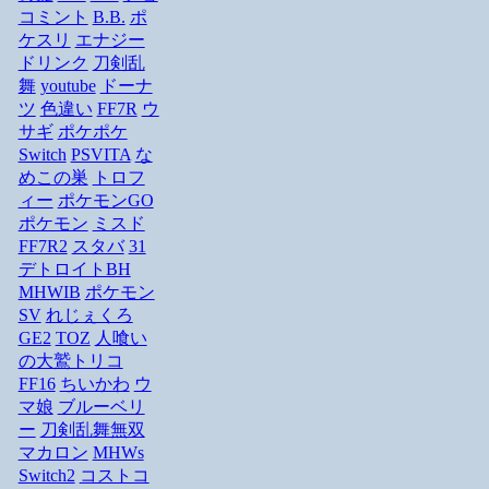
コミント
B.B.
ポ
ケスリ
エナジー
ドリンク
刀剣乱
舞
youtube
ドーナ
ツ
色違い
FF7R
ウ
サギ
ポケポケ
Switch
PSVITA
な
めこの巣
トロフ
ィー
ポケモンGO
ポケモン
ミスド
FF7R2
スタバ
31
デトロイトBH
MHWIB
ポケモン
SV
れじぇくろ
GE2
TOZ
人喰い
の大鷲トリコ
FF16
ちいかわ
ウ
マ娘
ブルーベリ
ー
刀剣乱舞無双
マカロン
MHWs
Switch2
コストコ