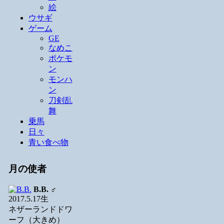
絵
ウサギ
ゲーム
GE
なめこ
ポケモ
ン
モンハ
ン
刀剣乱
舞
乗馬
日々
青い食べ物
月の使者
B.B.
♂
2017.5.17生
ネザーランドドワ
ーフ（大きめ）