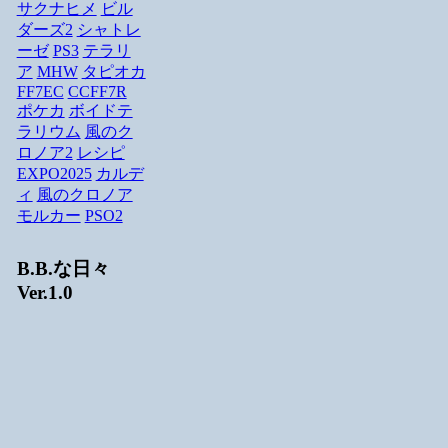
サクナヒメ
ビル
ダーズ2
シャトレ
ーゼ
PS3
テラリ
ア
MHW
タピオカ
FF7EC
CCFF7R
ポケカ
ボイドテ
ラリウム
風のク
ロノア2
レシピ
EXPO2025
カルデ
ィ
風のクロノア
モルカー
PSO2
B.B.な日々
Ver.1.0