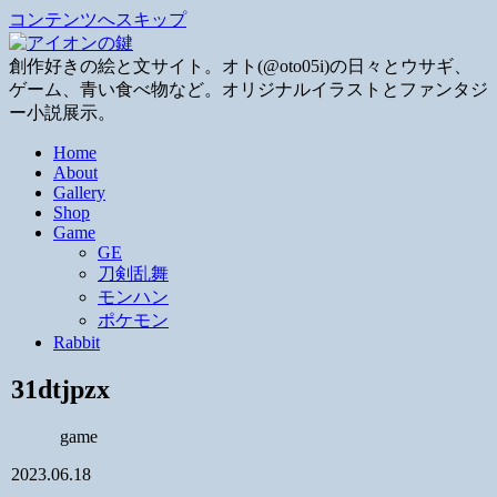
コンテンツへスキップ
創作好きの絵と文サイト。オト(@oto05i)の日々とウサギ、
ゲーム、青い食べ物など。オリジナルイラストとファンタジ
ー小説展示。
Home
About
Gallery
Shop
Game
GE
刀剣乱舞
モンハン
ポケモン
Rabbit
31dtjpzx
game
2023.06.18