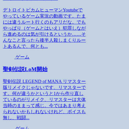
デトロイトビカムヒューマンYoutubeで
やっているゲーム実況の動画です。たま
には違うルート行くのもアリだな。でも
やっぱり（ゲームとはいえ）犯罪しなが
ら進めるのは気が引けるというか……そ
んなこと言ったら後半人殺しまくりルー
トあるんで、何とも...
ゲーム
聖剣伝説LoM開始
聖剣伝説 LEGEND of MANA リマスター
版リメイクじゃないです、リマスターで
す。何が違うかというと1から作り直し
ているのがリメイク、リマスターは大体
当時のままって感じ。今ではあまり考え
られないかもしれないけれど、ボイスも
無し、戦闘...
ゲーム