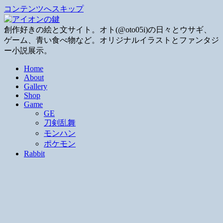
コンテンツへスキップ
創作好きの絵と文サイト。オト(@oto05i)の日々とウサギ、
ゲーム、青い食べ物など。オリジナルイラストとファンタジ
ー小説展示。
Home
About
Gallery
Shop
Game
GE
刀剣乱舞
モンハン
ポケモン
Rabbit