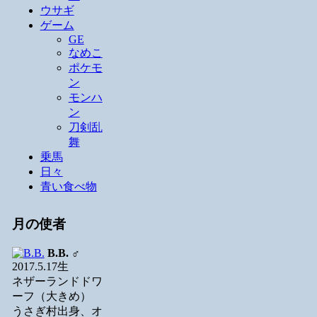
ウサギ
ゲーム
GE
なめこ
ポケモ
ン
モンハ
ン
刀剣乱
舞
乗馬
日々
青い食べ物
月の使者
B.B.
♂
2017.5.17生
ネザーランドドワ
ーフ（大きめ）
うさぎ村出身、オ