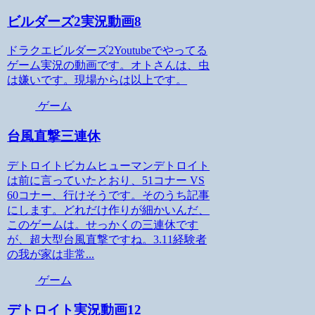
ビルダーズ2実況動画8
ドラクエビルダーズ2Youtubeでやってる
ゲーム実況の動画です。オトさんは、虫
は嫌いです。現場からは以上です。
ゲーム
台風直撃三連休
デトロイトビカムヒューマンデトロイト
は前に言っていたとおり、51コナー VS
60コナー、行けそうです。そのうち記事
にします。どれだけ作りが細かいんだ、
このゲームは。せっかくの三連休です
が、超大型台風直撃ですね。3.11経験者
の我が家は非常...
ゲーム
デトロイト実況動画12