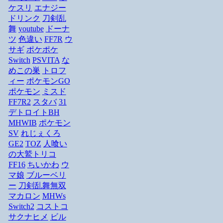
ケスリ
エナジー
ドリンク
刀剣乱
舞
youtube
ドーナ
ツ
色違い
FF7R
ウ
サギ
ポケポケ
Switch
PSVITA
な
めこの巣
トロフ
ィー
ポケモンGO
ポケモン
ミスド
FF7R2
スタバ
31
デトロイトBH
MHWIB
ポケモン
SV
れじぇくろ
GE2
TOZ
人喰い
の大鷲トリコ
FF16
ちいかわ
ウ
マ娘
ブルーベリ
ー
刀剣乱舞無双
マカロン
MHWs
Switch2
コストコ
サクナヒメ
ビル