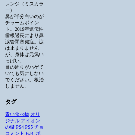
レンジ（ミスカラ
ー）
鼻が半分白いのが
チャームポイン
ト。2019年遺伝性
歯根過長により鼻
涙管閉塞発症。涙
は止まりません
が、身体は元気い
っぱい。
目の周りがハゲて
いても気にしない
でください。根治
しません。
タグ
青い食べ物
オリ
ジナル
アイオン
の鍵
PS4
PS5
チョ
コミント
B.B.
ポ