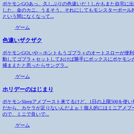
ポケモンGOあっ、久しぶりの色違いだ！しかもまた自宅に
した、金のカニ。うまそう。それにしてもモンスターボールP
という間になくなって...
ゲーム
色違いザクザク
ポケモンGOいや～ホントもうゴプラ＋のオートスローが便
動してゴプラ＋セットしておけば勝手にボックスにポケモン
捕まえたと思ったらサングラ...
ゲーム
ホリデーのはじまり
ポケモンSleepアメブースト来てるけど、1日の上限500
だから、カケラが足りないんだよぉ！個人的にはミニアメブ
ので、ミニで良いで...
ゲーム