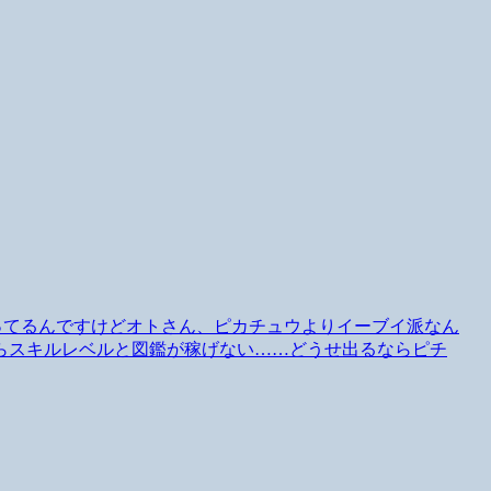
言ってるんですけどオトさん、ピカチュウよりイーブイ派なん
らスキルレベルと図鑑が稼げない……どうせ出るならピチ