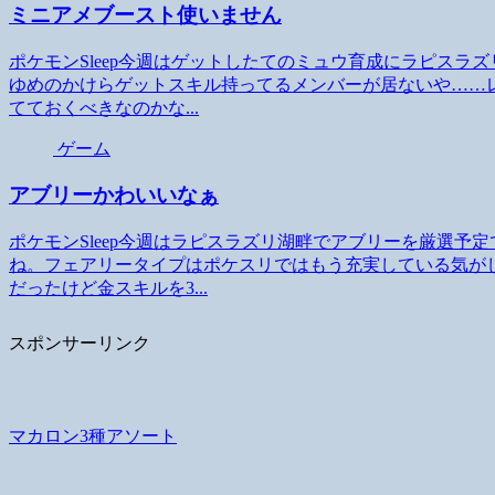
ミニアメブースト使いません
ポケモンSleep今週はゲットしたてのミュウ育成にラピスラ
ゆめのかけらゲットスキル持ってるメンバーが居ないや……
てておくべきなのかな...
ゲーム
アブリーかわいいなぁ
ポケモンSleep今週はラピスラズリ湖畔でアブリーを厳選
ね。フェアリータイプはポケスリではもう充実している気が
だったけど金スキルを3...
スポンサーリンク
マカロン3種アソート