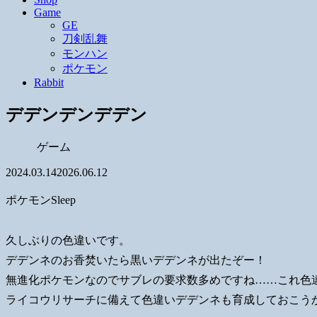
Game
GE
刀剣乱舞
モンハン
ポケモン
Rabbit
デデンデンデデン
ゲーム
2024.03.14
2026.06.12
ポケモンSleep
久しぶりの色違いです。
デデンネのお香焚いたら黒いデデンネが出たぞー！
無進化ポケモンなのでサブレの要求数多めですね……これ色
ライコウリサーチに備えて色違いデデンネも育成しておこう