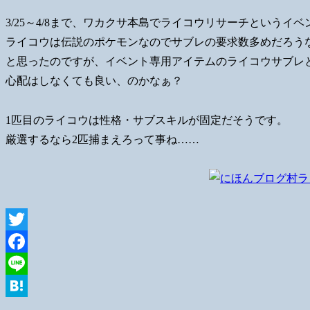
3/25～4/8まで、ワカクサ本島でライコウリサーチというイ
ライコウは伝説のポケモンなのでサブレの要求数多めだろう
と思ったのですが、イベント専用アイテムのライコウサブレ
心配はしなくても良い、のかなぁ？
1匹目のライコウは性格・サブスキルが固定だそうです。
厳選するなら2匹捕まえろって事ね……
Twitter
Facebook
Line
Hatena