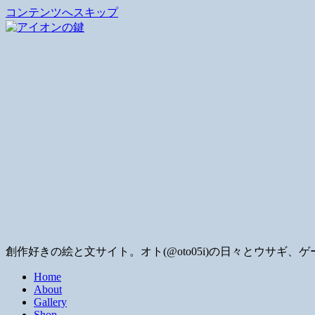
コンテンツへスキップ
創作好きの絵と文サイト。オト(@oto05i)の日々とウサ
Home
About
Gallery
Shop