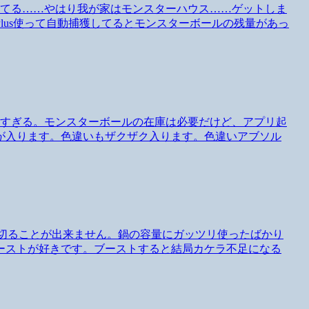
出てる……やはり我が家はモンスターハウス……ゲットしま
lus使って自動捕獲してるとモンスターボールの残量があっ
利すぎる。モンスターボールの在庫は必要だけど、アプリ起
が入ります。色違いもザクザク入ります。色違いアブソル
を使い切ることが出来ません。鍋の容量にガッツリ使ったばかり
ーストが好きです。ブーストすると結局カケラ不足になる