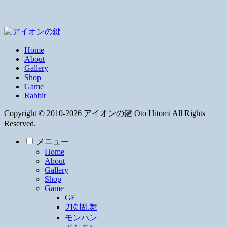
Home
About
Gallery
Shop
Game
Rabbit
Copyright © 2010-2026 アイオンの鍵 Oto Hitomi All Rights
Reserved.
メニュー
Home
About
Gallery
Shop
Game
GE
刀剣乱舞
モンハン