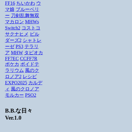
FF16
ちいかわ
ウ
マ娘
ブルーベリ
ー
刀剣乱舞無双
マカロン
MHWs
Switch2
コストコ
サクナヒメ
ビル
ダーズ2
シャトレ
ーゼ
PS3
テラリ
ア
MHW
タピオカ
FF7EC
CCFF7R
ポケカ
ボイドテ
ラリウム
風のク
ロノア2
レシピ
EXPO2025
カルデ
ィ
風のクロノア
モルカー
PSO2
B.B.な日々
Ver.1.0