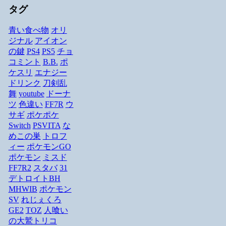
タグ
青い食べ物
オリ
ジナル
アイオン
の鍵
PS4
PS5
チョ
コミント
B.B.
ポ
ケスリ
エナジー
ドリンク
刀剣乱
舞
youtube
ドーナ
ツ
色違い
FF7R
ウ
サギ
ポケポケ
Switch
PSVITA
な
めこの巣
トロフ
ィー
ポケモンGO
ポケモン
ミスド
FF7R2
スタバ
31
デトロイトBH
MHWIB
ポケモン
SV
れじぇくろ
GE2
TOZ
人喰い
の大鷲トリコ