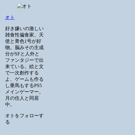
オト
好き嫌いの激しい
雑食性偏食家。天
使と青色1号が好
物。脳みその主成
分がSFと人外と
ファンタジーで出
来ている。絵と文
で一次創作する
よ、ゲームも作る
し乗馬もするPS5
メインゲーマー。
月の住人と同居
中。
オトをフォローす
る