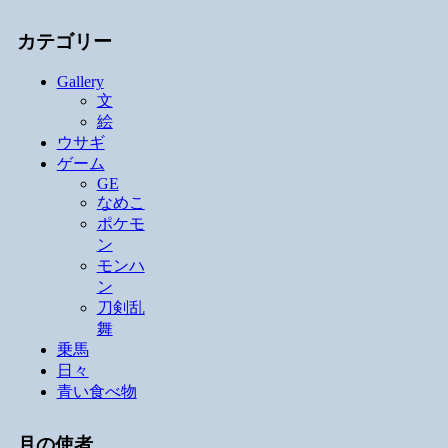
カテゴリー
Gallery
文
絵
ウサギ
ゲーム
GE
なめこ
ポケモ
ン
モンハ
ン
刀剣乱
舞
乗馬
日々
青い食べ物
月の使者