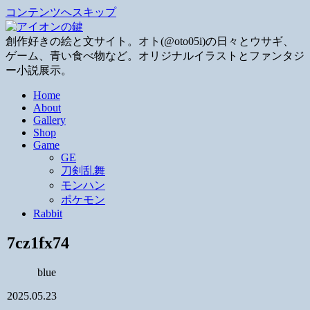
コンテンツへスキップ
創作好きの絵と文サイト。オト(@oto05i)の日々とウサギ、
ゲーム、青い食べ物など。オリジナルイラストとファンタジ
ー小説展示。
Home
About
Gallery
Shop
Game
GE
刀剣乱舞
モンハン
ポケモン
Rabbit
7cz1fx74
blue
2025.05.23