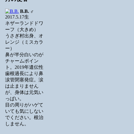
B.B.
♂
2017.5.17生
ネザーランドドワ
ーフ（大きめ）
うさぎ村出身、オ
レンジ（ミスカラ
ー）
鼻が半分白いのが
チャームポイン
ト。2019年遺伝性
歯根過長により鼻
涙管閉塞発症。涙
は止まりません
が、身体は元気い
っぱい。
目の周りがハゲて
いても気にしない
でください。根治
しません。