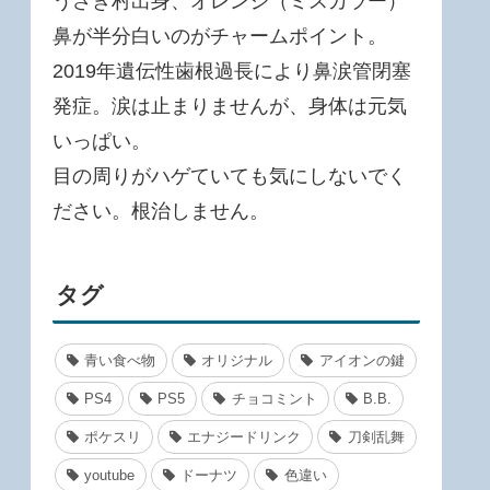
うさぎ村出身、オレンジ（ミスカラー）
鼻が半分白いのがチャームポイント。
2019年遺伝性歯根過長により鼻涙管閉塞
発症。涙は止まりませんが、身体は元気
いっぱい。
目の周りがハゲていても気にしないでく
ださい。根治しません。
タグ
青い食べ物
オリジナル
アイオンの鍵
PS4
PS5
チョコミント
B.B.
ポケスリ
エナジードリンク
刀剣乱舞
youtube
ドーナツ
色違い