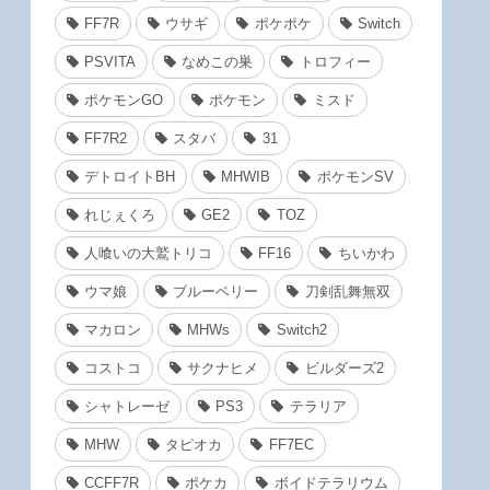
FF7R
ウサギ
ポケポケ
Switch
PSVITA
なめこの巣
トロフィー
ポケモンGO
ポケモン
ミスド
FF7R2
スタバ
31
デトロイトBH
MHWIB
ポケモンSV
れじぇくろ
GE2
TOZ
人喰いの大鷲トリコ
FF16
ちいかわ
ウマ娘
ブルーベリー
刀剣乱舞無双
マカロン
MHWs
Switch2
コストコ
サクナヒメ
ビルダーズ2
シャトレーゼ
PS3
テラリア
MHW
タピオカ
FF7EC
CCFF7R
ポケカ
ボイドテラリウム