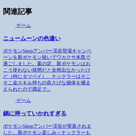
関連記事
ゲーム
ニュームーンの色違い
ポケモンSleepアンバー渓谷登場キャンペ
ーンを新ポケモン狙いでワカクサ本島で
過ごしました。案の定、新ポケモンはお
こう使わない状態だと全然出なかったけ
ど（特にタツベイ）、ナックラーはそこ
そこ金スキル持ちの良さげな個体を捕ま
えられたので満足で...
ゲーム
鍋に持っていかれすぎる
ポケモンSleepアンバー渓谷が実装されま
した。新ポケモン楽しみ～ナックラーも