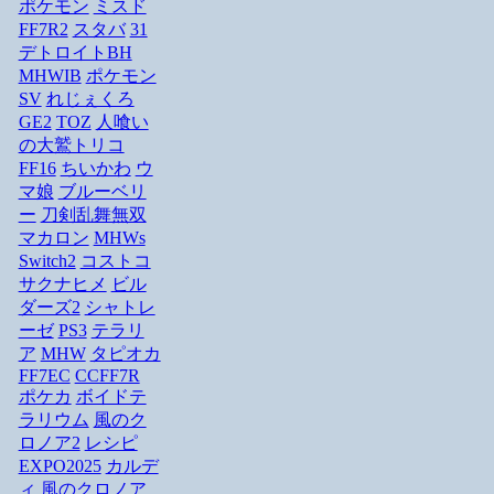
ポケモン
ミスド
FF7R2
スタバ
31
デトロイトBH
MHWIB
ポケモン
SV
れじぇくろ
GE2
TOZ
人喰い
の大鷲トリコ
FF16
ちいかわ
ウ
マ娘
ブルーベリ
ー
刀剣乱舞無双
マカロン
MHWs
Switch2
コストコ
サクナヒメ
ビル
ダーズ2
シャトレ
ーゼ
PS3
テラリ
ア
MHW
タピオカ
FF7EC
CCFF7R
ポケカ
ボイドテ
ラリウム
風のク
ロノア2
レシピ
EXPO2025
カルデ
ィ
風のクロノア