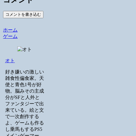
コメントを書き込む
ホーム
ゲーム
オト
好き嫌いの激しい
雑食性偏食家。天
使と青色1号が好
物。脳みその主成
分がSFと人外と
ファンタジーで出
来ている。絵と文
で一次創作する
よ、ゲームも作る
し乗馬もするPS5
メインゲーマー。