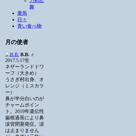
刀剣乱
舞
乗馬
日々
青い食べ物
月の使者
B.B.
♂
2017.5.17生
ネザーランドドワ
ーフ（大きめ）
うさぎ村出身、オ
レンジ（ミスカラ
ー）
鼻が半分白いのが
チャームポイン
ト。2019年遺伝性
歯根過長により鼻
涙管閉塞発症。涙
は止まりません