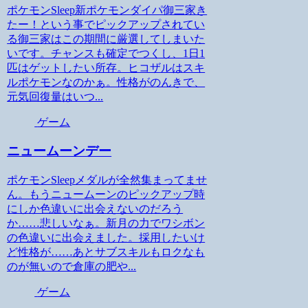
ポケモンSleep新ポケモンダイパ御三家き
たー！という事でピックアップされてい
る御三家はこの期間に厳選してしまいた
いです。チャンスも確定でつくし、1日1
匹はゲットしたい所存。ヒコザルはスキ
ルポケモンなのかぁ。性格がのんきで、
元気回復量はいつ...
ゲーム
ニュームーンデー
ポケモンSleepメダルが全然集まってませ
ん。もうニュームーンのピックアップ時
にしか色違いに出会えないのだろう
か……悲しいなぁ。新月の力でワシボン
の色違いに出会えました。採用したいけ
ど性格が……あとサブスキルもロクなも
のが無いので倉庫の肥や...
ゲーム