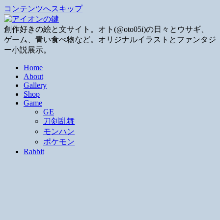
コンテンツへスキップ
創作好きの絵と文サイト。オト(@oto05i)の日々とウサギ、
ゲーム、青い食べ物など。オリジナルイラストとファンタジ
ー小説展示。
Home
About
Gallery
Shop
Game
GE
刀剣乱舞
モンハン
ポケモン
Rabbit