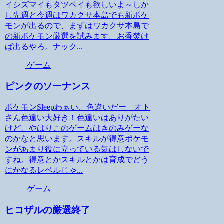
イシズマイもタツベイも欲しいよ～しか
し先週と今週はワカクサ本島でも新ポケ
モンが出るので、まずはワカクサ本島で
の新ポケモン厳選を試みます。お香焚け
ば出るやろ。ナック...
ゲーム
ピンクのソーナンス
ポケモンSleepわぁい、色違いだー オト
さん色違い大好き！色違いはありがたい
けど、やはりこのゲームはきのみゲーな
のかなと思います。スキルが得意ポケモ
ンがあまり役に立っている気はしないで
すね。得意とかスキルとかは育成でどう
にかなるレベルじゃ...
ゲーム
ヒコザルの厳選終了