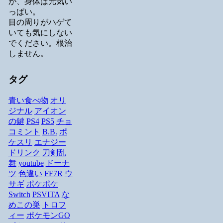
が、身体は元気い
っぱい。
目の周りがハゲて
いても気にしない
でください。根治
しません。
タグ
青い食べ物
オリ
ジナル
アイオン
の鍵
PS4
PS5
チョ
コミント
B.B.
ポ
ケスリ
エナジー
ドリンク
刀剣乱
舞
youtube
ドーナ
ツ
色違い
FF7R
ウ
サギ
ポケポケ
Switch
PSVITA
な
めこの巣
トロフ
ィー
ポケモンGO