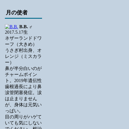
月の使者
B.B.
♂
2017.5.17生
ネザーランドドワ
ーフ（大きめ）
うさぎ村出身、オ
レンジ（ミスカラ
ー）
鼻が半分白いのが
チャームポイン
ト。2019年遺伝性
歯根過長により鼻
涙管閉塞発症。涙
は止まりません
が、身体は元気い
っぱい。
目の周りがハゲて
いても気にしない
でください。根治