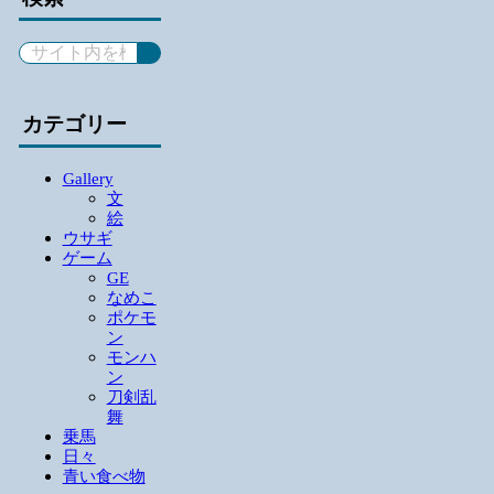
カテゴリー
Gallery
文
絵
ウサギ
ゲーム
GE
なめこ
ポケモ
ン
モンハ
ン
刀剣乱
舞
乗馬
日々
青い食べ物