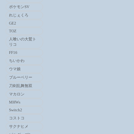
ポケモンSV
れじぇくろ
GE2
TOZ
人喰いの大鷲ト
リコ
FF16
ちいかわ
ウマ娘
ブルーベリー
刀剣乱舞無双
マカロン
MHWs
Switch2
コストコ
サクナヒメ