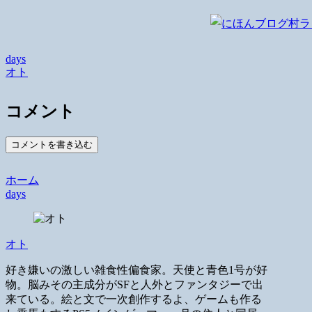
days
オト
コメント
コメントを書き込む
ホーム
days
オト
好き嫌いの激しい雑食性偏食家。天使と青色1号が好
物。脳みその主成分がSFと人外とファンタジーで出
来ている。絵と文で一次創作するよ、ゲームも作る