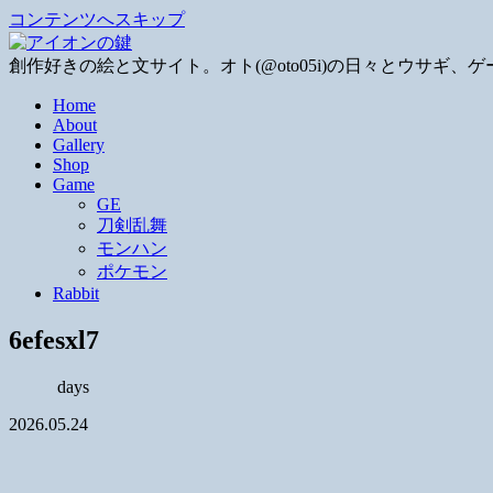
コンテンツへスキップ
創作好きの絵と文サイト。オト(@oto05i)の日々とウサ
Home
About
Gallery
Shop
Game
GE
刀剣乱舞
モンハン
ポケモン
Rabbit
6efesxl7
days
2026.05.24