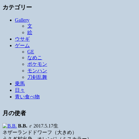
カテゴリー
Gallery
文
絵
ウサギ
ゲーム
GE
なめこ
ポケモン
モンハン
刀剣乱舞
乗馬
日々
青い食べ物
月の使者
B.B.
♂ 2017.5.17生
ネザーランドドワーフ（大きめ）
うさぎ村出身、オレンジ（ミスカラー）