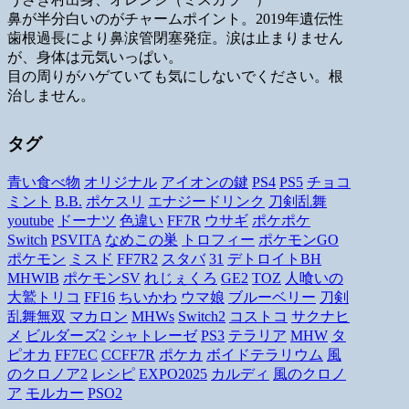
鼻が半分白いのがチャームポイント。2019年遺伝性
歯根過長により鼻涙管閉塞発症。涙は止まりません
が、身体は元気いっぱい。
目の周りがハゲていても気にしないでください。根
治しません。
タグ
青い食べ物
オリジナル
アイオンの鍵
PS4
PS5
チョコ
ミント
B.B.
ポケスリ
エナジードリンク
刀剣乱舞
youtube
ドーナツ
色違い
FF7R
ウサギ
ポケポケ
Switch
PSVITA
なめこの巣
トロフィー
ポケモンGO
ポケモン
ミスド
FF7R2
スタバ
31
デトロイトBH
MHWIB
ポケモンSV
れじぇくろ
GE2
TOZ
人喰いの
大鷲トリコ
FF16
ちいかわ
ウマ娘
ブルーベリー
刀剣
乱舞無双
マカロン
MHWs
Switch2
コストコ
サクナヒ
メ
ビルダーズ2
シャトレーゼ
PS3
テラリア
MHW
タ
ピオカ
FF7EC
CCFF7R
ポケカ
ボイドテラリウム
風
のクロノア2
レシピ
EXPO2025
カルディ
風のクロノ
ア
モルカー
PSO2