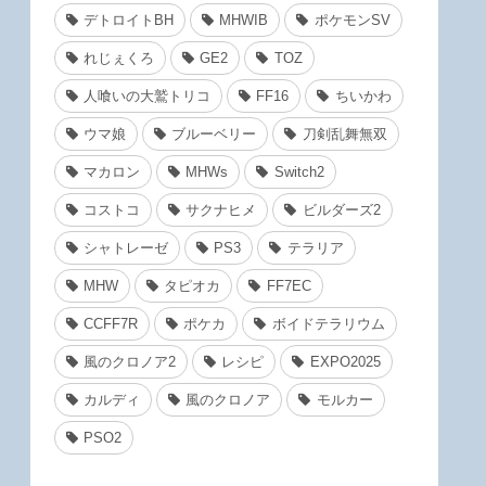
デトロイトBH
MHWIB
ポケモンSV
れじぇくろ
GE2
TOZ
人喰いの大鷲トリコ
FF16
ちいかわ
ウマ娘
ブルーベリー
刀剣乱舞無双
マカロン
MHWs
Switch2
コストコ
サクナヒメ
ビルダーズ2
シャトレーゼ
PS3
テラリア
MHW
タピオカ
FF7EC
CCFF7R
ポケカ
ボイドテラリウム
風のクロノア2
レシピ
EXPO2025
カルディ
風のクロノア
モルカー
PSO2