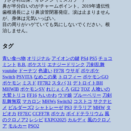
鼻が半分白いのがチャームポイント。2019年遺伝性
歯根過長により鼻涙管閉塞発症。涙は止まりません
が、身体は元気いっぱい。
目の周りがハゲていても気にしないでください。根
治しません。
タグ
青い食べ物
オリジナル
アイオンの鍵
PS4
PS5
チョコ
ミント
B.B.
ポケスリ
エナジードリンク
刀剣乱舞
youtube
ドーナツ
色違い
FF7R
ウサギ
ポケポケ
Switch
PSVITA
なめこの巣
トロフィー
ポケモンGO
ポケモン
ミスド
FF7R2
スタバ
31
デトロイトBH
MHWIB
ポケモンSV
れじぇくろ
GE2
TOZ
人喰いの
大鷲トリコ
FF16
ちいかわ
ウマ娘
ブルーベリー
刀剣
乱舞無双
マカロン
MHWs
Switch2
コストコ
サクナヒ
メ
ビルダーズ2
シャトレーゼ
PS3
テラリア
MHW
タ
ピオカ
FF7EC
CCFF7R
ポケカ
ボイドテラリウム
風
のクロノア2
レシピ
EXPO2025
カルディ
風のクロノ
ア
モルカー
PSO2