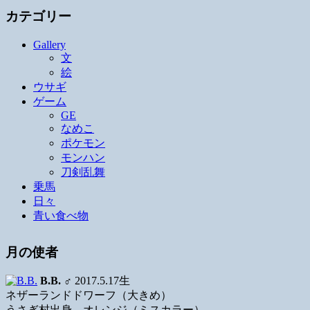
カテゴリー
Gallery
文
絵
ウサギ
ゲーム
GE
なめこ
ポケモン
モンハン
刀剣乱舞
乗馬
日々
青い食べ物
月の使者
B.B.
♂ 2017.5.17生
ネザーランドドワーフ（大きめ）
うさぎ村出身、オレンジ（ミスカラー）