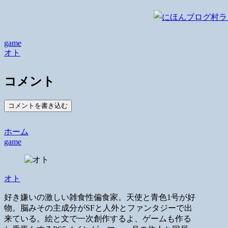
game
オト
コメント
コメントを書き込む
ホーム
game
オト
好き嫌いの激しい雑食性偏食家。天使と青色1号が好
物。脳みその主成分がSFと人外とファンタジーで出
来ている。絵と文で一次創作するよ、ゲームも作る