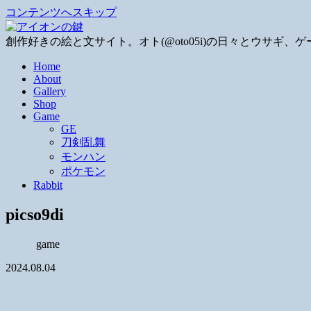
コンテンツへスキップ
創作好きの絵と文サイト。オト(@oto05i)の日々とウサ
Home
About
Gallery
Shop
Game
GE
刀剣乱舞
モンハン
ポケモン
Rabbit
picso9di
game
2024.08.04