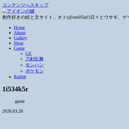
コンテンツへスキップ
創作好きの絵と文サイト。オト(@oto05i)の日々とウサ
Home
About
Gallery
Shop
Game
GE
刀剣乱舞
モンハン
ポケモン
Rabbit
1i534k5r
game
2026.03.26