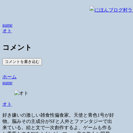
game
オト
コメント
コメントを書き込む
ホーム
game
オト
好き嫌いの激しい雑食性偏食家。天使と青色1号が好
物。脳みその主成分がSFと人外とファンタジーで出
来ている。絵と文で一次創作するよ、ゲームも作る