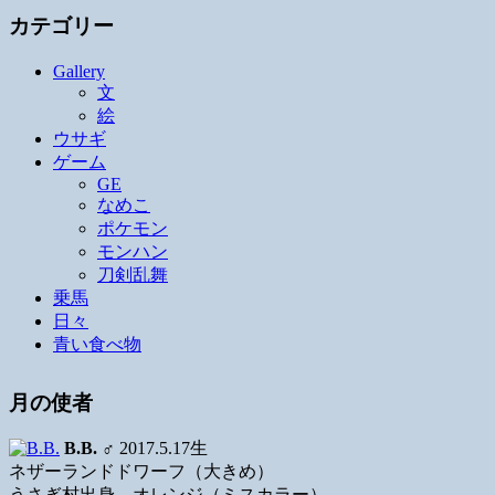
カテゴリー
Gallery
文
絵
ウサギ
ゲーム
GE
なめこ
ポケモン
モンハン
刀剣乱舞
乗馬
日々
青い食べ物
月の使者
B.B.
♂ 2017.5.17生
ネザーランドドワーフ（大きめ）
うさぎ村出身、オレンジ（ミスカラー）