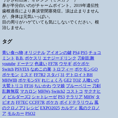
鼻が半分白いのがチャームポイント。2019年遺伝性
歯根過長により鼻涙管閉塞発症。涙は止まりません
が、身体は元気いっぱい。
目の周りがハゲていても気にしないでください。根
治しません。
タグ
青い食べ物
オリジナル
アイオンの鍵
PS4
PS5
チョコ
ミント
B.B.
ポケスリ
エナジードリンク
刀剣乱舞
youtube
ドーナツ
色違い
FF7R
ウサギ
ポケポケ
Switch
PSVITA
なめこの巣
トロフィー
ポケモンGO
ポケモン
ミスド
FF7R2
スタバ
31
デトロイトBH
MHWIB
ポケモンSV
れじぇくろ
GE2
TOZ
人喰いの
大鷲トリコ
FF16
ちいかわ
ウマ娘
ブルーベリー
刀剣
乱舞無双
マカロン
MHWs
Switch2
コストコ
サクナヒ
メ
ビルダーズ2
シャトレーゼ
PS3
テラリア
MHW
タ
ピオカ
FF7EC
CCFF7R
ポケカ
ボイドテラリウム
風
のクロノア2
レシピ
EXPO2025
カルディ
風のクロノ
ア
モルカー
PSO2