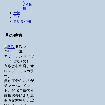
ン
刀剣乱
舞
乗馬
日々
青い食べ物
月の使者
B.B.
♂
2017.5.17生
ネザーランドドワ
ーフ（大きめ）
うさぎ村出身、オ
レンジ（ミスカラ
ー）
鼻が半分白いのが
チャームポイン
ト。2019年遺伝性
歯根過長により鼻
涙管閉塞発症。涙