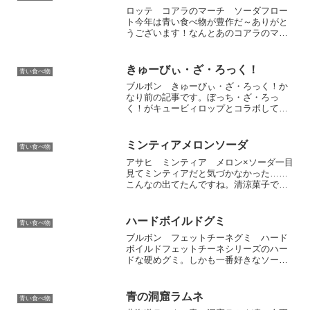
ロッテ コアラのマーチ ソーダフロー
ト今年は青い食べ物が豊作だ～ありがと
うございます！なんとあのコアラのマー
チから、青いコアラのマーチが出たぞ。
でもコアラのマーチってこんな値段だっ
たっけ？（130円くらいした）最近値上げ
きゅーびぃ・ざ・ろっく！
青い食べ物
製品ばっかりなので、...
ブルボン きゅーびぃ・ざ・ろっく！か
なり前の記事です。ぼっち・ざ・ろっ
く！がキュービィロップとコラボして出
た商品。ファミリーマート限定でした。
キュービィロップはいろんな味があるこ
とでお馴染みですが、主人公・後藤ひと
ミンティアメロンソーダ
青い食べ物
りが付けている髪飾りがイメ...
アサヒ ミンティア メロン×ソーダ一目
見てミンティアだと気づかなかった……
こんなの出てたんですね。清涼菓子です
が、フルーツ味などのミントじゃないミ
ンティア系が好きです。メロン味とソー
ダ味の二種類入り。色は控えめ。着色料
ハードボイルドグミ
青い食べ物
はメロン味ソーダ味共に...
ブルボン フェットチーネグミ ハード
ボイルドフェットチーネシリーズのハー
ドな硬めグミ。しかも一番好きなソーダ
味で出てくれて、うれしいです！フェッ
トチーネは細長い形だけど、これはほぼ
四角。ザラメは個人的に好きではないの
青の洞窟ラムネ
青い食べ物
で鬼門ですが、硬めグミが...