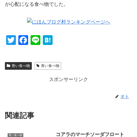
が心配になる食べ物でした。
T
F
Li
H
wi
a
n
at
tt
c
e
e
青い食べ物
青い食べ物
er
e
n
b
a
スポンサーリンク
o
o
オト
k
関連記事
コアラのマーチソーダフロート
青い食べ物