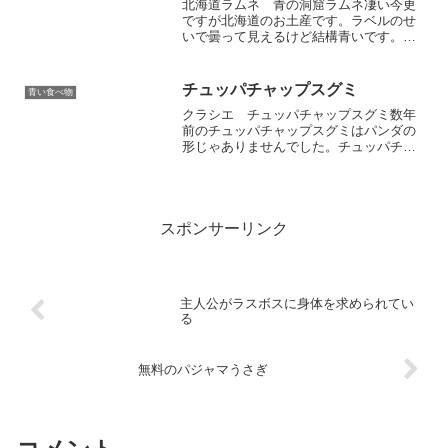
北海道ラムネ 青の洞窟ラムネ凄い今更
ですが北海道のお土産です。ラベルのせ
いで曇って見えるけど結構青いです。着
色料は青色1号。瓶にも少し色が入ってい
るとはいえ、中身はしっかり青いです。
ラムネの味的には……どうでしょう？味
チュッパチャップスグミ
青い食べ物
は普通だと思います。甘...
クラシエ チュッパチャップスグミ数年
前のチュッパチャップスグミはパンダの
形じゃありませんでした。チュッパチャ
ップス形状でした。なんというか、おち
ｎ（ryパンダ型になってから初めて買い
ました。どれも好きな味でうれしいで
す。着色料は野菜色素、ク...
スポンサーリンク
主人公がラスボスに身体を求められてい
る
無料のパジャマうさぎ