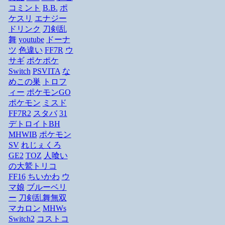
コミント
B.B.
ポ
ケスリ
エナジー
ドリンク
刀剣乱
舞
youtube
ドーナ
ツ
色違い
FF7R
ウ
サギ
ポケポケ
Switch
PSVITA
な
めこの巣
トロフ
ィー
ポケモンGO
ポケモン
ミスド
FF7R2
スタバ
31
デトロイトBH
MHWIB
ポケモン
SV
れじぇくろ
GE2
TOZ
人喰い
の大鷲トリコ
FF16
ちいかわ
ウ
マ娘
ブルーベリ
ー
刀剣乱舞無双
マカロン
MHWs
Switch2
コストコ