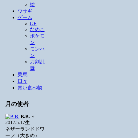
絵
ウサギ
ゲーム
GE
なめこ
ポケモ
ン
モンハ
ン
刀剣乱
舞
乗馬
日々
青い食べ物
月の使者
B.B.
♂
2017.5.17生
ネザーランドドワ
ーフ（大きめ）