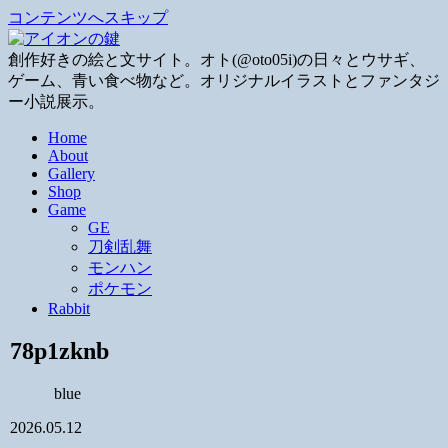
コンテンツへスキップ
創作好きの絵と文サイト。オト(@oto05i)の日々とウサギ、
ゲーム、青い食べ物など。オリジナルイラストとファンタジ
ー小説展示。
Home
About
Gallery
Shop
Game
GE
刀剣乱舞
モンハン
ポケモン
Rabbit
78p1zknb
blue
2026.05.12