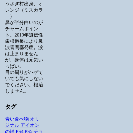
うさぎ村出身、オ
レンジ（ミスカラ
ー）
鼻が半分白いのが
チャームポイン
ト。2019年遺伝性
歯根過長により鼻
涙管閉塞発症。涙
は止まりません
が、身体は元気い
っぱい。
目の周りがハゲて
いても気にしない
でください。根治
しません。
タグ
青い食べ物
オリ
ジナル
アイオン
の鍵
PS4
PS5
チョ