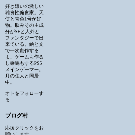
好き嫌いの激しい
雑食性偏食家。天
使と青色1号が好
物。脳みその主成
分がSFと人外と
ファンタジーで出
来ている。絵と文
で一次創作する
よ、ゲームも作る
し乗馬もするPS5
メインゲーマー。
月の住人と同居
中。
オトをフォローす
る
ブログ村
応援クリックをお
願いします。