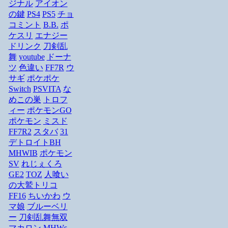
ジナル
アイオン
の鍵
PS4
PS5
チョ
コミント
B.B.
ポ
ケスリ
エナジー
ドリンク
刀剣乱
舞
youtube
ドーナ
ツ
色違い
FF7R
ウ
サギ
ポケポケ
Switch
PSVITA
な
めこの巣
トロフ
ィー
ポケモンGO
ポケモン
ミスド
FF7R2
スタバ
31
デトロイトBH
MHWIB
ポケモン
SV
れじぇくろ
GE2
TOZ
人喰い
の大鷲トリコ
FF16
ちいかわ
ウ
マ娘
ブルーベリ
ー
刀剣乱舞無双
マカロン
MHWs