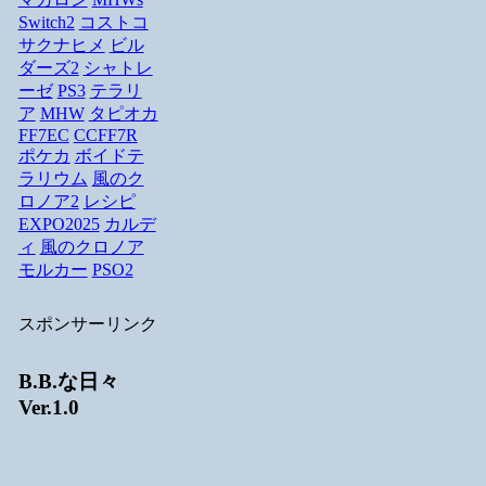
Switch2
コストコ
サクナヒメ
ビル
ダーズ2
シャトレ
ーゼ
PS3
テラリ
ア
MHW
タピオカ
FF7EC
CCFF7R
ポケカ
ボイドテ
ラリウム
風のク
ロノア2
レシピ
EXPO2025
カルデ
ィ
風のクロノア
モルカー
PSO2
スポンサーリンク
B.B.な日々
Ver.1.0