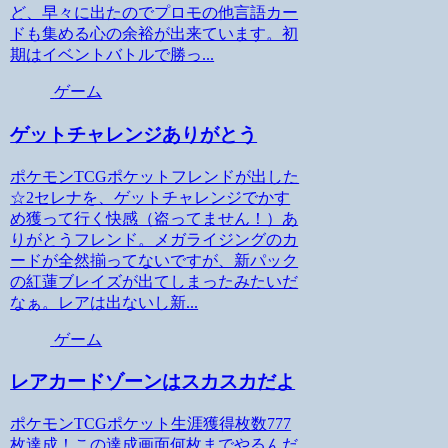
ど、早々に出たのでプロモの他言語カー
ドも集める心の余裕が出来ています。初
期はイベントバトルで勝っ...
ゲーム
ゲットチャレンジありがとう
ポケモンTCGポケットフレンドが出した
☆2セレナを、ゲットチャレンジでかす
め獲って行く快感（盗ってません！）あ
りがとうフレンド。メガライジングのカ
ードが全然揃ってないですが、新パック
の紅蓮ブレイズが出てしまったみたいだ
なぁ。レアは出ないし新...
ゲーム
レアカードゾーンはスカスカだよ
ポケモンTCGポケット生涯獲得枚数777
枚達成！この達成画面何枚までやるんだ