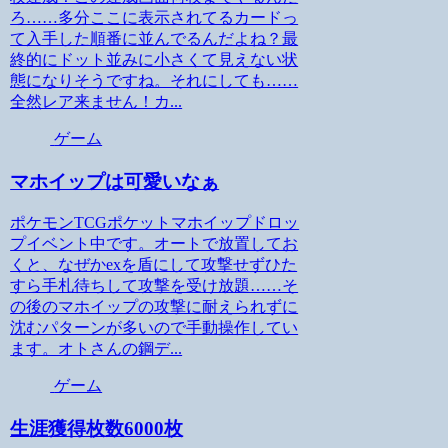
ろ……多分ここに表示されてるカードっ
て入手した順番に並んでるんだよね？最
終的にドット並みに小さくて見えない状
態になりそうですね。それにしても……
全然レア来ません！カ...
ゲーム
マホイップは可愛いなぁ
ポケモンTCGポケットマホイップドロッ
プイベント中です。オートで放置してお
くと、なぜかexを盾にして攻撃せずひた
すら手札待ちして攻撃を受け放題……そ
の後のマホイップの攻撃に耐えられずに
沈むパターンが多いので手動操作してい
ます。オトさんの鋼デ...
ゲーム
生涯獲得枚数6000枚