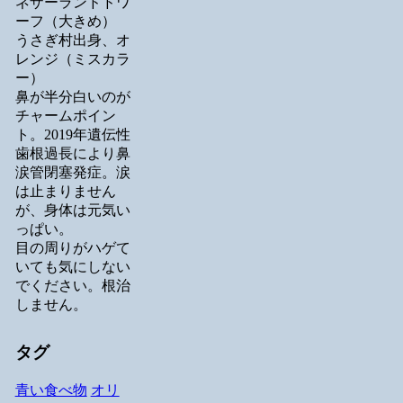
ネザーランドドワ
ーフ（大きめ）
うさぎ村出身、オ
レンジ（ミスカラ
ー）
鼻が半分白いのが
チャームポイン
ト。2019年遺伝性
歯根過長により鼻
涙管閉塞発症。涙
は止まりません
が、身体は元気い
っぱい。
目の周りがハゲて
いても気にしない
でください。根治
しません。
タグ
青い食べ物
オリ