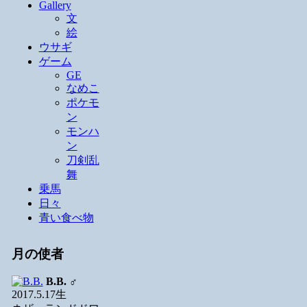
Gallery
文
絵
ウサギ
ゲーム
GE
なめこ
ポケモ
ン
モンハ
ン
刀剣乱
舞
乗馬
日々
青い食べ物
月の使者
B.B.
♂
2017.5.17生