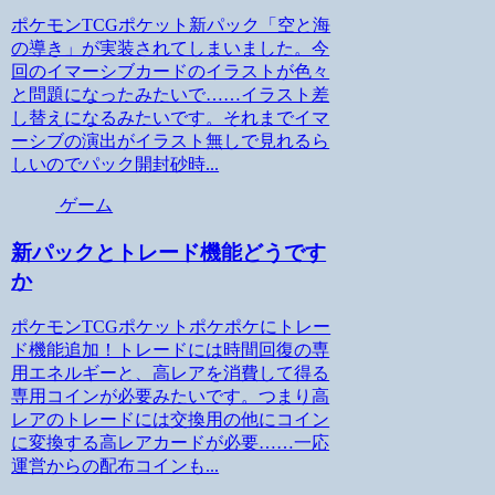
ポケモンTCGポケット新パック「空と海
の導き」が実装されてしまいました。今
回のイマーシブカードのイラストが色々
と問題になったみたいで……イラスト差
し替えになるみたいです。それまでイマ
ーシブの演出がイラスト無しで見れるら
しいのでパック開封砂時...
ゲーム
新パックとトレード機能どうです
か
ポケモンTCGポケットポケポケにトレー
ド機能追加！トレードには時間回復の専
用エネルギーと、高レアを消費して得る
専用コインが必要みたいです。つまり高
レアのトレードには交換用の他にコイン
に変換する高レアカードが必要……一応
運営からの配布コインも...