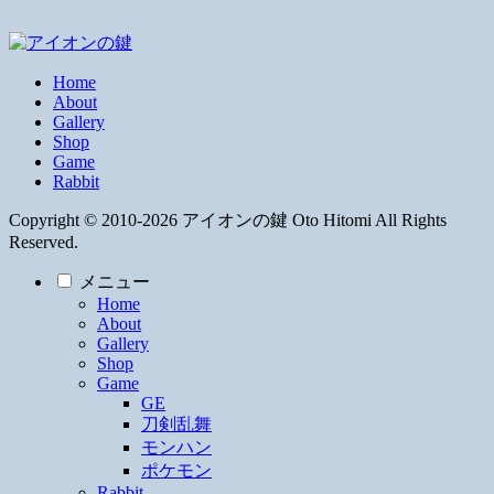
Home
About
Gallery
Shop
Game
Rabbit
Copyright © 2010-2026 アイオンの鍵 Oto Hitomi All Rights
Reserved.
メニュー
Home
About
Gallery
Shop
Game
GE
刀剣乱舞
モンハン
ポケモン
Rabbit