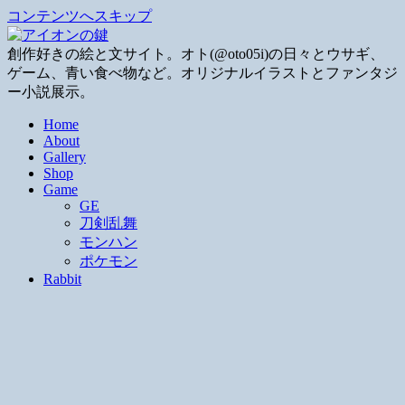
コンテンツへスキップ
創作好きの絵と文サイト。オト(@oto05i)の日々とウサギ、
ゲーム、青い食べ物など。オリジナルイラストとファンタジ
ー小説展示。
Home
About
Gallery
Shop
Game
GE
刀剣乱舞
モンハン
ポケモン
Rabbit