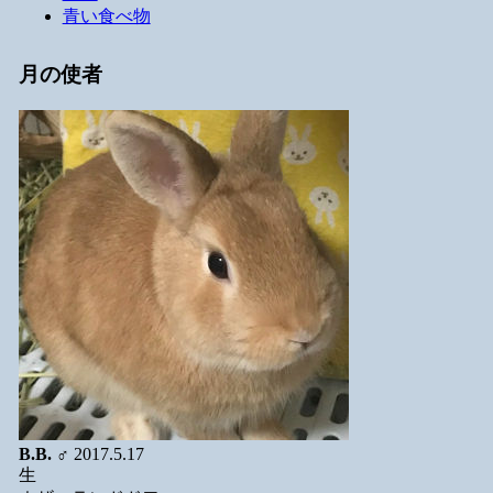
青い食べ物
月の使者
B.B.
♂ 2017.5.17
生