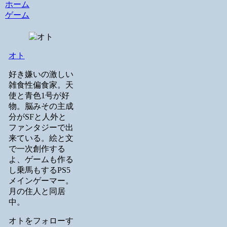
ホーム
ゲーム
オト
好き嫌いの激しい
雑食性偏食家。天
使と青色1号が好
物。脳みその主成
分がSFと人外と
ファンタジーで出
来ている。絵と文
で一次創作する
よ、ゲームも作る
し乗馬もするPS5
メインゲーマー。
月の住人と同居
中。
オトをフォローす