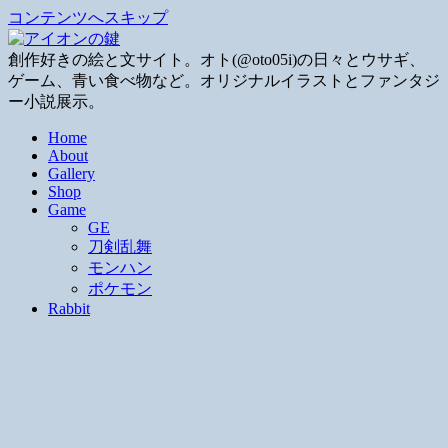
コンテンツへスキップ
創作好きの絵と文サイト。オト(@oto05i)の日々とウサギ、
ゲーム、青い食べ物など。オリジナルイラストとファンタジ
ー小説展示。
Home
About
Gallery
Shop
Game
GE
刀剣乱舞
モンハン
ポケモン
Rabbit