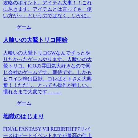
攻略のポイント。アイテム大事！！これ
に尽きます。アイテムとは言っても「使
い方が～」というのではなく、いかに...
ゲーム
人喰いの大鷲トリコ開始
人喰いの大鷲トリコGWなんでずっとや
りたかったゲームやります。人喰いの大
鷲トリコ。ICOの雰囲気大好きなので同
じ会社のゲームです。期待です。しかも
ヒロイン枠は巨獣。コレはオトさん大興
奮！！ただし、とっても操作が難しい。
慣れるまで大変です……...
ゲーム
地獄のはじまり
FINAL FANTASY VII REBIRTHFF7リバ
ースはデートイベントまでが最高の仕上