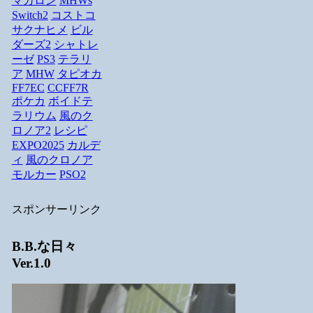
マカロン
MHWs
Switch2
コストコ
サクナヒメ
ビル
ダーズ2
シャトレ
ーゼ
PS3
テラリ
ア
MHW
タピオカ
FF7EC
CCFF7R
ポケカ
ボイドテ
ラリウム
風のク
ロノア2
レシピ
EXPO2025
カルデ
ィ
風のクロノア
モルカー
PSO2
スポンサーリンク
B.B.な日々
Ver.1.0