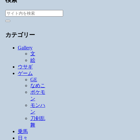
カテゴリー
Gallery
文
絵
ウサギ
ゲーム
GE
なめこ
ポケモ
ン
モンハ
ン
刀剣乱
舞
乗馬
日々