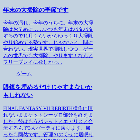
年末の大掃除の季節です
今年の汚れ、今年のうちに。年末の大掃
除はお早めに……いつも年末はバタバタ
するので11月くらいからゆっくり大掃除
やり始めてる勢です。じゃないと、間に
合わない。現実世界で掃除しつつ、ゲー
ムの世界でも大掃除、やります！なんと
フリープレイに欲しかっ...
ゲーム
眼鏡を埋めるだけじゃすまないか
もしれない
FINAL FANTASY VII REBIRTH操作に慣
れないままケットシーソロ部分を終えま
した。後はもうバレットとエアリスと合
流するんで3人パーティに戻ります。勝
ったも同然です。管理AIのくせに居眠り