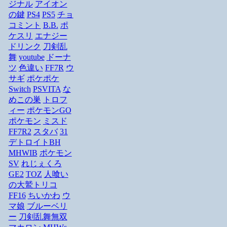
ジナル
アイオン
の鍵
PS4
PS5
チョ
コミント
B.B.
ポ
ケスリ
エナジー
ドリンク
刀剣乱
舞
youtube
ドーナ
ツ
色違い
FF7R
ウ
サギ
ポケポケ
Switch
PSVITA
な
めこの巣
トロフ
ィー
ポケモンGO
ポケモン
ミスド
FF7R2
スタバ
31
デトロイトBH
MHWIB
ポケモン
SV
れじぇくろ
GE2
TOZ
人喰い
の大鷲トリコ
FF16
ちいかわ
ウ
マ娘
ブルーベリ
ー
刀剣乱舞無双