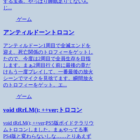
する宝条。やっぱり睡眠足りてないん
じ...
ゲーム
アンティルドーントロコン
アンティルドーン1周目で全滅エンドを
迎え、死亡関係のトロフィーをゲットし
たので、今度は2周目で全員生存を目指
します。まぁ2周目行く前に最後の章だ
けもう一度プレイして、一番最後の放火
シーンでマイクを見捨てます。瞬間放火
のトロフィーをゲット。エ...
ゲーム
void tRrLM(); ++ver;トロコン
void tRrLM(); ++ver;PS5版ボイドテラリウ
ムトロコンしました。まぁやってる事
PS4版と変わらないしな……とりあえず