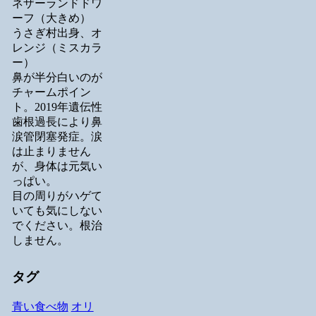
ネザーランドドワ
ーフ（大きめ）
うさぎ村出身、オ
レンジ（ミスカラ
ー）
鼻が半分白いのが
チャームポイン
ト。2019年遺伝性
歯根過長により鼻
涙管閉塞発症。涙
は止まりません
が、身体は元気い
っぱい。
目の周りがハゲて
いても気にしない
でください。根治
しません。
タグ
青い食べ物
オリ