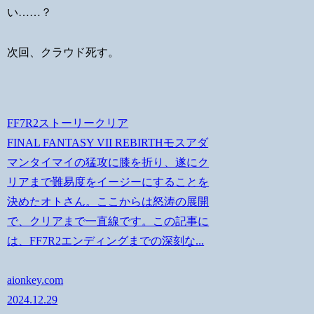
い……？
次回、クラウド死す。
FF7R2ストーリークリア
FINAL FANTASY VII REBIRTHモスアダ
マンタイマイの猛攻に膝を折り、遂にク
リアまで難易度をイージーにすることを
決めたオトさん。ここからは怒涛の展開
で、クリアまで一直線です。この記事に
は、FF7R2エンディングまでの深刻な...
aionkey.com
2024.12.29