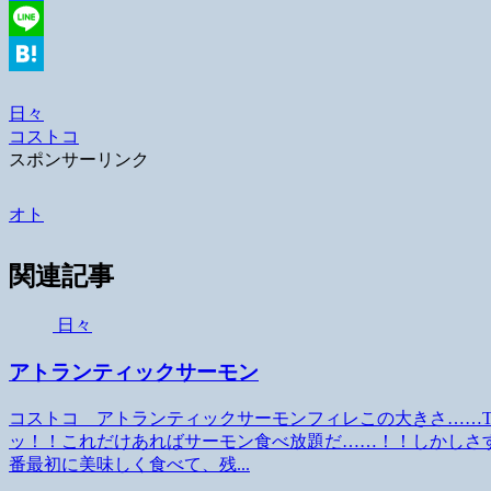
Facebook
Line
Hatena
日々
コストコ
スポンサーリンク
オト
関連記事
日々
アトランティックサーモン
コストコ アトランティックサーモンフィレこの大きさ……T
ッ！！これだけあればサーモン食べ放題だ……！！しかしさ
番最初に美味しく食べて、残...