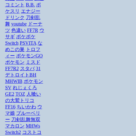
コミント
B.B.
ポ
ケスリ
エナジー
ドリンク
刀剣乱
舞
youtube
ドーナ
ツ
色違い
FF7R
ウ
サギ
ポケポケ
Switch
PSVITA
な
めこの巣
トロフ
ィー
ポケモンGO
ポケモン
ミスド
FF7R2
スタバ
31
デトロイトBH
MHWIB
ポケモン
SV
れじぇくろ
GE2
TOZ
人喰い
の大鷲トリコ
FF16
ちいかわ
ウ
マ娘
ブルーベリ
ー
刀剣乱舞無双
マカロン
MHWs
Switch2
コストコ