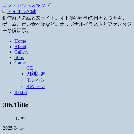
コンテンツへスキップ
創作好きの絵と文サイト。オト(@oto05i)の日々とウサギ、
ゲーム、青い食べ物など。オリジナルイラストとファンタジ
ー小説展示。
Home
About
Gallery
Shop
Game
GE
刀剣乱舞
モンハン
ポケモン
Rabbit
38v1li0o
game
2025.04.14