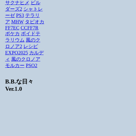
サクナヒメ
ビル
ダーズ2
シャトレ
ーゼ
PS3
テラリ
ア
MHW
タピオカ
FF7EC
CCFF7R
ポケカ
ボイドテ
ラリウム
風のク
ロノア2
レシピ
EXPO2025
カルデ
ィ
風のクロノア
モルカー
PSO2
B.B.な日々
Ver.1.0