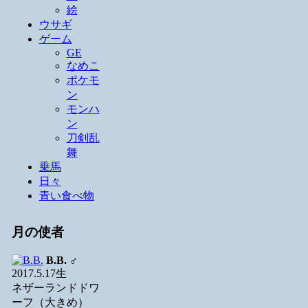
絵
ウサギ
ゲーム
GE
なめこ
ポケモ
ン
モンハ
ン
刀剣乱
舞
乗馬
日々
青い食べ物
月の使者
B.B.
♂
2017.5.17生
ネザーランドドワ
ーフ（大きめ）