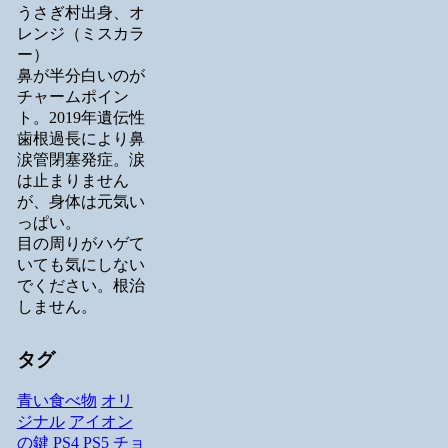
うさぎ村出身、オ
レンジ（ミスカラ
ー）
鼻が半分白いのが
チャームポイン
ト。2019年遺伝性
歯根過長により鼻
涙管閉塞発症。涙
は止まりません
が、身体は元気い
っぱい。
目の周りがハゲて
いても気にしない
でください。根治
しません。
タグ
青い食べ物
オリ
ジナル
アイオン
の鍵
PS4
PS5
チョ