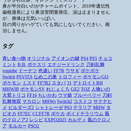
鼻が半分白いのがチャームポイント。2019年遺伝性
歯根過長により鼻涙管閉塞発症。涙は止まりません
が、身体は元気いっぱい。
目の周りがハゲていても気にしないでください。根
治しません。
タグ
青い食べ物
オリジナル
アイオンの鍵
PS4
PS5
チョコ
ミント
B.B.
ポケスリ
エナジードリンク
刀剣乱舞
youtube
ドーナツ
色違い
FF7R
ウサギ
ポケポケ
Switch
PSVITA
なめこの巣
トロフィー
ポケモンGO
ポケモン
ミスド
FF7R2
スタバ
31
デトロイトBH
MHWIB
ポケモンSV
れじぇくろ
GE2
TOZ
人喰いの
大鷲トリコ
FF16
ちいかわ
ウマ娘
ブルーベリー
刀剣
乱舞無双
マカロン
MHWs
Switch2
コストコ
サクナヒ
メ
ビルダーズ2
シャトレーゼ
PS3
テラリア
MHW
タ
ピオカ
FF7EC
CCFF7R
ポケカ
ボイドテラリウム
風
のクロノア2
レシピ
EXPO2025
カルディ
風のクロノ
ア
モルカー
PSO2