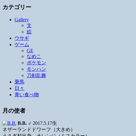
カテゴリー
Gallery
文
絵
ウサギ
ゲーム
GE
なめこ
ポケモン
モンハン
刀剣乱舞
乗馬
日々
青い食べ物
月の使者
B.B.
♂ 2017.5.17生
ネザーランドドワーフ（大きめ）
うさぎ村出身、オレンジ（ミスカラー）