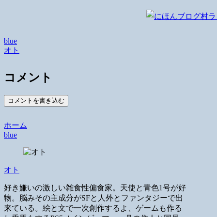
blue
オト
コメント
コメントを書き込む
ホーム
blue
オト
好き嫌いの激しい雑食性偏食家。天使と青色1号が好
物。脳みその主成分がSFと人外とファンタジーで出
来ている。絵と文で一次創作するよ、ゲームも作る