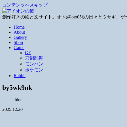
コンテンツへスキップ
創作好きの絵と文サイト。オト(@oto05i)の日々とウサ
Home
About
Gallery
Shop
Game
GE
刀剣乱舞
モンハン
ポケモン
Rabbit
by5wk9nk
blue
2025.12.20