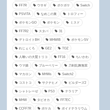
FF7R
ウサギ
ポケポケ
Switch
PSVITA
なめこの巣
トロフィー
ポケモンGO
ポケモン
ミスド
FF7R2
スタバ
31
デトロイトBH
MHWIB
ポケモンSV
れじぇくろ
GE2
TOZ
人喰いの大鷲トリコ
FF16
ちいかわ
ウマ娘
ブルーベリー
刀剣乱舞無双
マカロン
MHWs
Switch2
コストコ
サクナヒメ
ビルダーズ2
シャトレーゼ
PS3
テラリア
MHW
タピオカ
FF7EC
CCFF7R
ポケカ
ボイドテラリウム