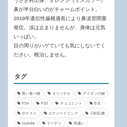
うさぎ村出身、オレンジ（ミスカラー）
鼻が半分白いのがチャームポイント。
2019年遺伝性歯根過長により鼻涙管閉塞
発症。涙は止まりませんが、身体は元気
いっぱい。
目の周りがハゲていても気にしないでく
ださい。根治しません。
タグ
青い食べ物
オリジナル
アイオンの鍵
PS4
PS5
チョコミント
B.B.
ポケスリ
エナジードリンク
刀剣乱舞
youtube
ドーナツ
色違い