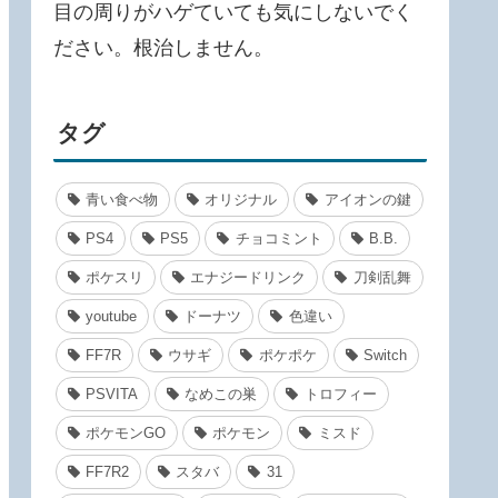
目の周りがハゲていても気にしないでく
ださい。根治しません。
タグ
青い食べ物
オリジナル
アイオンの鍵
PS4
PS5
チョコミント
B.B.
ポケスリ
エナジードリンク
刀剣乱舞
youtube
ドーナツ
色違い
FF7R
ウサギ
ポケポケ
Switch
PSVITA
なめこの巣
トロフィー
ポケモンGO
ポケモン
ミスド
FF7R2
スタバ
31