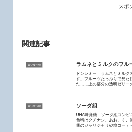
b
a
スポ
o
o
k
関連記事
ラムネとミルクのフル
青い食べ物
ドンレミー ラムネとミルク
す。フルーツたっぷりで見た
た……上の部分の透明ゼリーの
ソーダ組
青い食べ物
UHA味覚糖 ソーダ組コン
色料はクチナシ。あお、く、
側のジャリジャリ砂糖コーティ