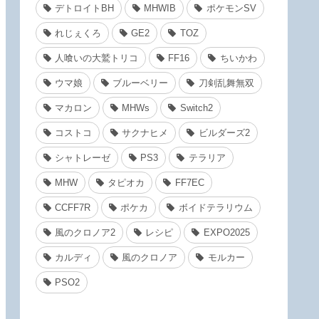
デトロイトBH
MHWIB
ポケモンSV
れじぇくろ
GE2
TOZ
人喰いの大鷲トリコ
FF16
ちいかわ
ウマ娘
ブルーベリー
刀剣乱舞無双
マカロン
MHWs
Switch2
コストコ
サクナヒメ
ビルダーズ2
シャトレーゼ
PS3
テラリア
MHW
タピオカ
FF7EC
CCFF7R
ポケカ
ボイドテラリウム
風のクロノア2
レシピ
EXPO2025
カルディ
風のクロノア
モルカー
PSO2