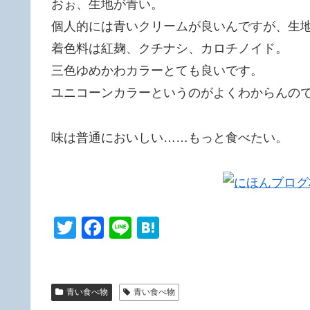
おぉ、生地が青い。
個人的には青いクリームが良いんですが、生
着色料は紅麹、クチナシ、カロチノイド。
三色ゆめかわカラーとても良いです。
ユニコーンカラーというのがよくわからんの
味は普通においしい……もっと食べたい。
T
F
Li
H
wi
a
n
at
tt
c
e
e
er
e
n
青い食べ物
青い食べ物