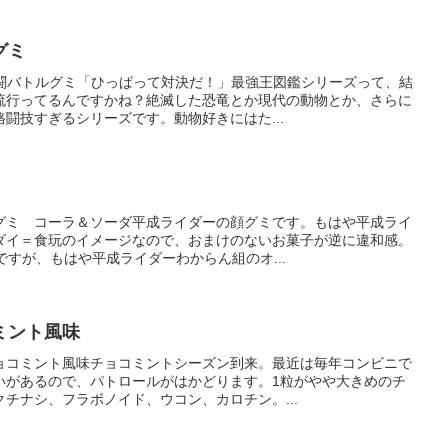
グミ
激闘バトルグミ「ひっぱって対決だ！」最強王図鑑シリーズって、結
流行ってるんですかね？絶滅した恐竜とか現代の動物とか、さらに
闘技すぎるシリーズです。動物好きにはた...
グミ コーラ＆ソーダ平成ライダーの顔グミです。もはや平成ライ
ダイ＝食玩のイメージなので、おまけのないお菓子が逆に違和感。
ですが、もはや平成ライダーわからん組のオ...
ミント風味
ョコミント風味チョコミントシーズン到来。最近は毎年コンビニで
いがあるので、パトロールがはかどります。1粒がやや大きめのチ
チナシ、フラボノイド、ウコン、カロチン。...