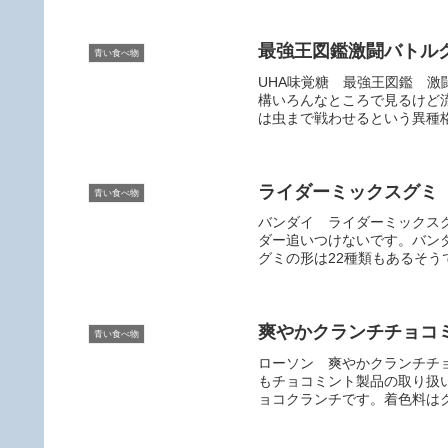
最強王図鑑激闘バトル
青い食べ物
UHA味覚糖 最強王図鑑 
構いろんなところで見るけど
は虫まで戦わせるという異種格
ライダーミックスグミ
青い食べ物
バンダイ ライダーミックス
ダー追いつけないです。バン
グミの形は22種類もあるそう
爽やかクランチチョコ
青い食べ物
ローソン 爽やかクランチチ
もチョコミント製品の取り扱
ョコクランチです。着色料はク