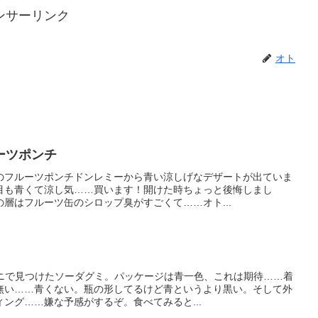
ンサーリンク
オト
ーツポンチ
のフルーツポンチドンレミーから青い涼しげなデザートが出ていま
目も青くて涼し気……買います！開けた時ちょっと後悔しまし
層はフルーツ缶のシロップ臭がすごくて……オト...
ビニで見つけたソーダグミ。パッケージは青一色、これは期待……着
無い……青くない。瓶の形してるけど青というより黒い。そして外
ング……嫌な予感がするぞ。食べてみると...