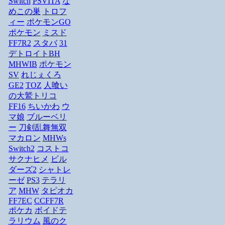
Switch
PSVITA
な
めこの巣
トロフ
ィー
ポケモンGO
ポケモン
ミスド
FF7R2
スタバ
31
デトロイトBH
MHWIB
ポケモン
SV
れじぇくろ
GE2
TOZ
人喰い
の大鷲トリコ
FF16
ちいかわ
ウ
マ娘
ブルーベリ
ー
刀剣乱舞無双
マカロン
MHWs
Switch2
コストコ
サクナヒメ
ビル
ダーズ2
シャトレ
ーゼ
PS3
テラリ
ア
MHW
タピオカ
FF7EC
CCFF7R
ポケカ
ボイドテ
ラリウム
風のク