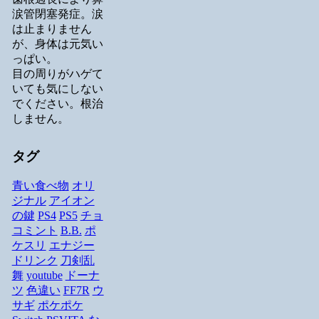
涙管閉塞発症。涙
は止まりません
が、身体は元気い
っぱい。
目の周りがハゲて
いても気にしない
でください。根治
しません。
タグ
青い食べ物
オリ
ジナル
アイオン
の鍵
PS4
PS5
チョ
コミント
B.B.
ポ
ケスリ
エナジー
ドリンク
刀剣乱
舞
youtube
ドーナ
ツ
色違い
FF7R
ウ
サギ
ポケポケ