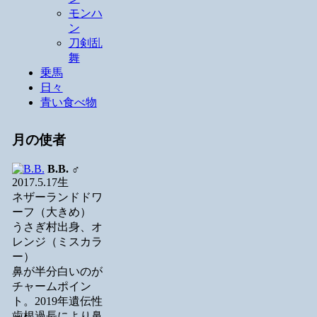
モンハ
ン
刀剣乱
舞
乗馬
日々
青い食べ物
月の使者
B.B.
♂
2017.5.17生
ネザーランドドワ
ーフ（大きめ）
うさぎ村出身、オ
レンジ（ミスカラ
ー）
鼻が半分白いのが
チャームポイン
ト。2019年遺伝性
歯根過長により鼻