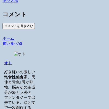
夜空大福
コメント
コメントを書き込む
ホーム
青い食べ物
オト
好き嫌いの激しい
雑食性偏食家。天
使と青色1号が好
物。脳みその主成
分がSFと人外と
ファンタジーで出
来ている。絵と文
で一次創作する