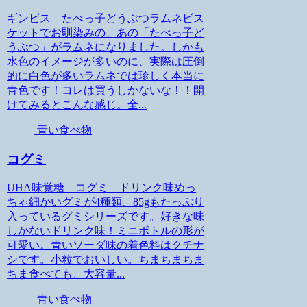
ギンビス たべっ子どうぶつラムネビス
ケットでお馴染みの、あの「たべっ子ど
うぶつ」がラムネになりました。しかも
水色のイメージが多いのに、実際は圧倒
的に白色が多いラムネでは珍しく本当に
青色です！コレは買うしかないな！！開
けてみるとこんな感じ。全...
青い食べ物
コグミ
UHA味覚糖 コグミ ドリンク味めっ
ちゃ細かいグミが4種類、85gもたっぷり
入っているグミシリーズです。好きな味
しかないドリンク味！ミニボトルの形が
可愛い。青いソーダ味の着色料はクチナ
シです。小粒でおいしい。ちまちまちま
ちま食べても、大容量...
青い食べ物