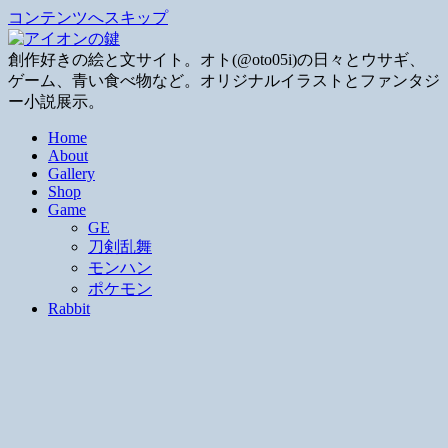
コンテンツへスキップ
創作好きの絵と文サイト。オト(@oto05i)の日々とウサギ、
ゲーム、青い食べ物など。オリジナルイラストとファンタジ
ー小説展示。
Home
About
Gallery
Shop
Game
GE
刀剣乱舞
モンハン
ポケモン
Rabbit