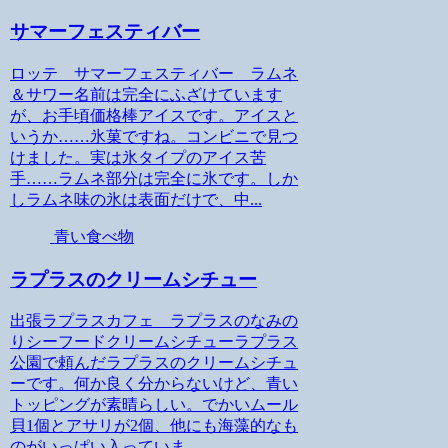
サマーフェスティバー
ロッテ サマーフェスティバー ラムネ
＆サワー名前は完全にふざけています
が、お手頃価格棒アイスです。アイスと
いうか……氷菓ですね。コンビニで見つ
けました。実は氷タイプのアイス苦
手……ラムネ部分は完全に氷です。しか
しラムネ味の氷は表面だけで、中...
青い食べ物
ラプラスのクリームシチュー
出張ラプラスカフェ ラプラスのなみの
りシーフードクリームシチューラプラス
公園で頼んだラプラスのクリームシチュ
ーです。何か良く分からないけど、青い
トッピングが素晴らしい。でかいムール
貝1個とアサリが2個、他にも海藻的なも
のがいっぱい入っていま...