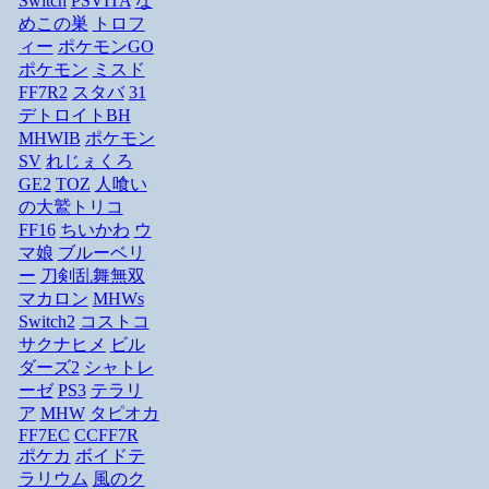
Switch
PSVITA
な
めこの巣
トロフ
ィー
ポケモンGO
ポケモン
ミスド
FF7R2
スタバ
31
デトロイトBH
MHWIB
ポケモン
SV
れじぇくろ
GE2
TOZ
人喰い
の大鷲トリコ
FF16
ちいかわ
ウ
マ娘
ブルーベリ
ー
刀剣乱舞無双
マカロン
MHWs
Switch2
コストコ
サクナヒメ
ビル
ダーズ2
シャトレ
ーゼ
PS3
テラリ
ア
MHW
タピオカ
FF7EC
CCFF7R
ポケカ
ボイドテ
ラリウム
風のク