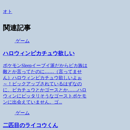
オト
関連記事
ゲーム
ハロウィンピカチュウ欲しい
ポケモンSleepイーブイ派だからピカ族は
敵とか言ってたのに……（言ってませ
ん）ハロウィンピカチュウ欲しいよぉ
～！ピックアップされているはずなの
に、ピカチュウとかゴースとか……ハロ
ウィンにピッタリそうなゴーストポケモ
ンに出会えていません。ゴ...
ゲーム
二匹目のライコウくん