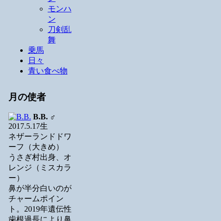
モンハ
ン
刀剣乱
舞
乗馬
日々
青い食べ物
月の使者
B.B.
♂
2017.5.17生
ネザーランドドワ
ーフ（大きめ）
うさぎ村出身、オ
レンジ（ミスカラ
ー）
鼻が半分白いのが
チャームポイン
ト。2019年遺伝性
歯根過長により鼻