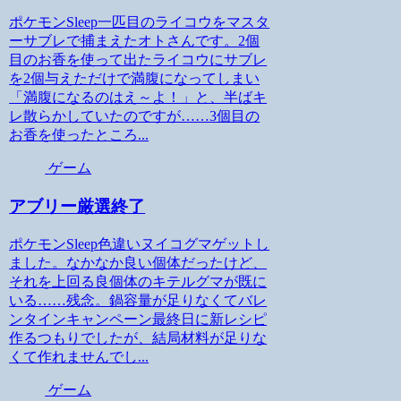
ポケモンSleep一匹目のライコウをマスタ
ーサブレで捕まえたオトさんです。2個
目のお香を使って出たライコウにサブレ
を2個与えただけで満腹になってしまい
「満腹になるのはえ～よ！」と、半ばキ
レ散らかしていたのですが……3個目の
お香を使ったところ...
ゲーム
アブリー厳選終了
ポケモンSleep色違いヌイコグマゲットし
ました。なかなか良い個体だったけど、
それを上回る良個体のキテルグマが既に
いる……残念。鍋容量が足りなくてバレ
ンタインキャンペーン最終日に新レシピ
作るつもりでしたが、結局材料が足りな
くて作れませんでし...
ゲーム