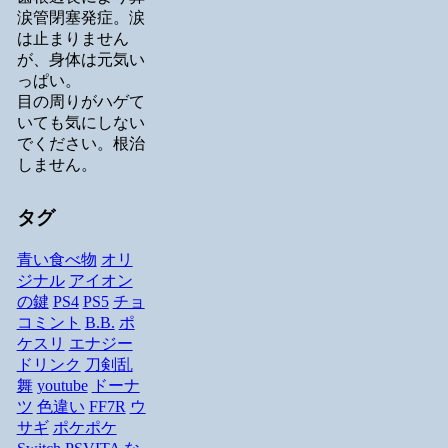
涙管閉塞発症。涙
は止まりません
が、身体は元気い
っぱい。
目の周りがハゲて
いても気にしない
でください。根治
しません。
タグ
青い食べ物
オリ
ジナル
アイオン
の鍵
PS4
PS5
チョ
コミント
B.B.
ポ
ケスリ
エナジー
ドリンク
刀剣乱
舞
youtube
ドーナ
ツ
色違い
FF7R
ウ
サギ
ポケポケ