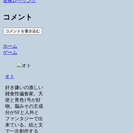
全裸レベリング
コメント
コメントを書き込む
ホーム
ゲーム
オト
好き嫌いの激しい
雑食性偏食家。天
使と青色1号が好
物。脳みその主成
分がSFと人外と
ファンタジーで出
来ている。絵と文
で一次創作する