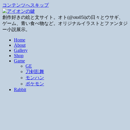
コンテンツへスキップ
創作好きの絵と文サイト。オト(@oto05i)の日々とウサギ、
ゲーム、青い食べ物など。オリジナルイラストとファンタジ
ー小説展示。
Home
About
Gallery
Shop
Game
GE
刀剣乱舞
モンハン
ポケモン
Rabbit