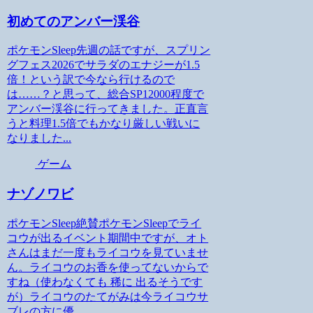
初めてのアンバー渓谷
ポケモンSleep先週の話ですが、スプリン
グフェス2026でサラダのエナジーが1.5
倍！という訳で今なら行けるので
は……？と思って、総合SP12000程度で
アンバー渓谷に行ってきました。正直言
うと料理1.5倍でもかなり厳しい戦いに
なりました...
ゲーム
ナゾノワビ
ポケモンSleep絶賛ポケモンSleepでライ
コウが出るイベント期間中ですが、オト
さんはまだ一度もライコウを見ていませ
ん。ライコウのお香を使ってないからで
すね（使わなくても 稀に 出るそうです
が）ライコウのたてがみは今ライコウサ
ブレの方に優...