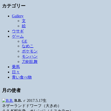
カテゴリー
Gallery
文
絵
ウサギ
ゲーム
GE
なめこ
ポケモン
モンハン
刀剣乱舞
乗馬
日々
青い食べ物
月の使者
B.B.
♂ 2017.5.17生
ネザーランドドワーフ（大きめ）
うさぎ村出身、オレンジ（ミスカラー）