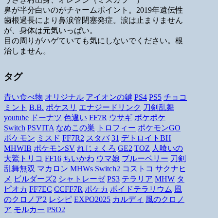
鼻が半分白いのがチャームポイント。2019年遺伝性
歯根過長により鼻涙管閉塞発症。涙は止まりません
が、身体は元気いっぱい。
目の周りがハゲていても気にしないでください。根
治しません。
タグ
青い食べ物
オリジナル
アイオンの鍵
PS4
PS5
チョコ
ミント
B.B.
ポケスリ
エナジードリンク
刀剣乱舞
youtube
ドーナツ
色違い
FF7R
ウサギ
ポケポケ
Switch
PSVITA
なめこの巣
トロフィー
ポケモンGO
ポケモン
ミスド
FF7R2
スタバ
31
デトロイトBH
MHWIB
ポケモンSV
れじぇくろ
GE2
TOZ
人喰いの
大鷲トリコ
FF16
ちいかわ
ウマ娘
ブルーベリー
刀剣
乱舞無双
マカロン
MHWs
Switch2
コストコ
サクナヒ
メ
ビルダーズ2
シャトレーゼ
PS3
テラリア
MHW
タ
ピオカ
FF7EC
CCFF7R
ポケカ
ボイドテラリウム
風
のクロノア2
レシピ
EXPO2025
カルディ
風のクロノ
ア
モルカー
PSO2