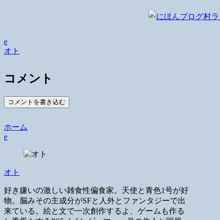
e
オト
コメント
コメントを書き込む
ホーム
e
オト
好き嫌いの激しい雑食性偏食家。天使と青色1号が好
物。脳みその主成分がSFと人外とファンタジーで出
来ている。絵と文で一次創作するよ、ゲームも作る