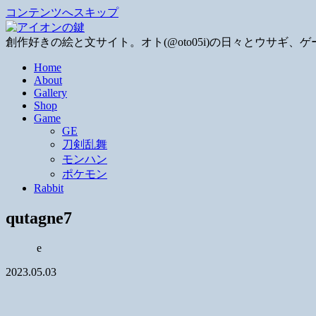
コンテンツへスキップ
創作好きの絵と文サイト。オト(@oto05i)の日々とウサ
Home
About
Gallery
Shop
Game
GE
刀剣乱舞
モンハン
ポケモン
Rabbit
qutagne7
e
2023.05.03