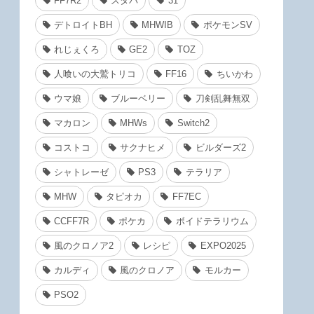
FF7R2
スタバ
31
デトロイトBH
MHWIB
ポケモンSV
れじぇくろ
GE2
TOZ
人喰いの大鷲トリコ
FF16
ちいかわ
ウマ娘
ブルーベリー
刀剣乱舞無双
マカロン
MHWs
Switch2
コストコ
サクナヒメ
ビルダーズ2
シャトレーゼ
PS3
テラリア
MHW
タピオカ
FF7EC
CCFF7R
ポケカ
ボイドテラリウム
風のクロノア2
レシピ
EXPO2025
カルディ
風のクロノア
モルカー
PSO2