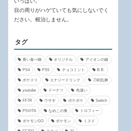
いっぱい。
目の周りがハゲていても気にしないでく
ださい。根治しません。
タグ
青い食べ物
オリジナル
アイオンの鍵
PS4
PS5
チョコミント
B.B.
ポケスリ
エナジードリンク
刀剣乱舞
youtube
ドーナツ
色違い
FF7R
ウサギ
ポケポケ
Switch
PSVITA
なめこの巣
トロフィー
ポケモンGO
ポケモン
ミスド