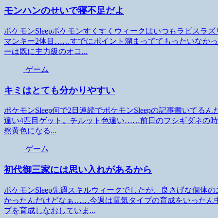
モンハンのせいで寝不足だよ
ポケモンSleepポケモンすくすくウィークはいつもラピス
マンキー2体目……すでにポイント溜まっててもったいなか
ーは既に主力級のオコ...
ゲーム
キミはとても分かりやすい
ポケモンSleep何で2日連続でポケモンSleepの記事書い
違い4匹目ゲット。チルット色違い……前日のフシギダネの
然黄色になる...
ゲーム
初代御三家には思い入れがあるから
ポケモンSleep先週スキルウィークでしたが、良さげな個
かったんだけどなぁ……今週は電気タイプの育成をいったん
プを育成しなおしていま...