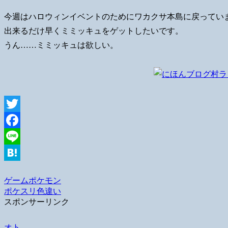
今週はハロウィンイベントのためにワカクサ本島に戻ってい
出来るだけ早くミミッキュをゲットしたいです。
うん……ミミッキュは欲しい。
Twitter
Facebook
Line
Hatena
ゲーム
ポケモン
ポケスリ
色違い
スポンサーリンク
オト