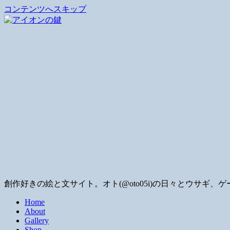
コンテンツへスキップ
創作好きの絵と文サイト。オト(@oto05i)の日々とウサ
Home
About
Gallery
Shop