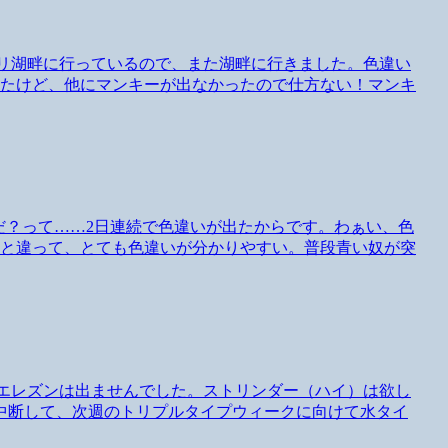
ラズリ湖畔に行っているので、また湖畔に行きました。色違い
ったけど、他にマンキーが出なかったので仕方ない！マンキ
てるんだ？って……2日連続で色違いが出たからです。わぁい、色
時と違って、とても色違いが分かりやすい。普段青い奴が突
体のエレズンは出ませんでした。ストリンダー（ハイ）は欲し
中断して、次週のトリプルタイプウィークに向けて水タイ