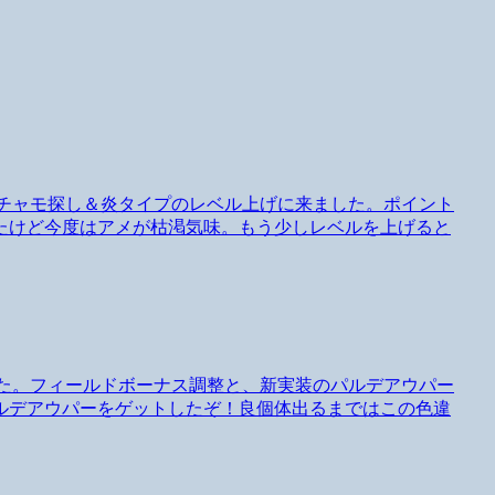
でアチャモ探し＆炎タイプのレベル上げに来ました。ポイント
たけど今度はアメが枯渇気味。もう少しレベルを上げると
しました。フィールドボーナス調整と、新実装のパルデアウパー
ルデアウパーをゲットしたぞ！良個体出るまではこの色違