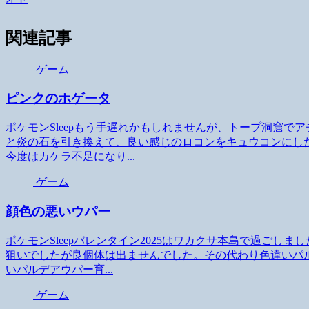
関連記事
ゲーム
ピンクのホゲータ
ポケモンSleepもう手遅れかもしれませんが、トープ洞窟
と炎の石を引き換えて、良い感じのロコンをキュウコンにし
今度はカケラ不足になり...
ゲーム
顔色の悪いウパー
ポケモンSleepバレンタイン2025はワカクサ本島で過ご
狙いでしたが良個体は出ませんでした。その代わり色違いパ
いパルデアウパー育...
ゲーム