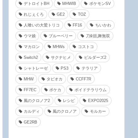
デトロイトBH
MHWIB
ポケモンSV
れじぇくろ
GE2
TOZ
人喰いの大鷲トリコ
FF16
ちいかわ
ウマ娘
ブルーベリー
刀剣乱舞無双
マカロン
MHWs
コストコ
Switch2
サクナヒメ
ビルダーズ2
シャトレーゼ
PS3
テラリア
MHW
タピオカ
CCFF7R
FF7EC
ポケカ
ボイドテラリウム
風のクロノア2
レシピ
EXPO2025
カルディ
風のクロノア
モルカー
GE2RB