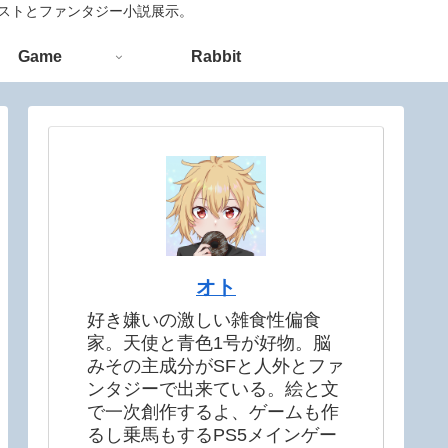
ラストとファンタジー小説展示。
Game
Rabbit
オト
好き嫌いの激しい雑食性偏食
家。天使と青色1号が好物。脳
みその主成分がSFと人外とファ
ンタジーで出来ている。絵と文
で一次創作するよ、ゲームも作
るし乗馬もするPS5メインゲー