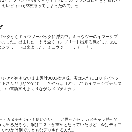
☆2とクラウンで詰まりそうですね……クラウンは自引きするしか
セレビィexが2枚揃ってしまったので、セ...
プ
ウパックからミュウツーパックに浮気中。ミュウツーのイマーシブ
いました。出ました！もう全くコンプリート出来る気がしません
ンプリート出来ました。ミュウツー・リザード...
いレアが何もないまま累計9000枚達成。実は未だにゴッドパック
オトさんだけなのでは……？やっぱりどうしてもイマーシブチルタ
つつ言語変えまくりながらメガチルタリ...
ーデカヌチャンex！使いたい……と思ったらナカヌチャン持って
うち出るだろう。鋼はコストが重めと思っていたけど、今はディア
。いつかは鋼でまともなデッキ作るんだ。...