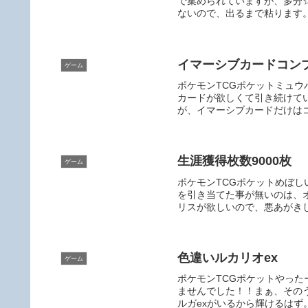
で集められていますが、多分
ないので、出るまで粘ります。
イマーシブカードコン
ゲーム
ポケモンTCGポケットミュ
カードが欲しくて引き続けて
が、イマーシブカードだけはコ
生涯獲得枚数9000枚
ゲーム
ポケモンTCGポケットめぼし
を引き当てた事が無いのは、
リスが欲しいので、悪あがきし
色違いルカリオex
ゲーム
ポケモンTCGポケットやった
ませんでした！！まぁ、その
ルガexがいるから輝けるはず