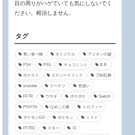
目の周りがハゲていても気にしないでく
ださい。根治しません。
タグ
青い食べ物
オリジナル
アイオンの鍵
PS4
PS5
チョコミント
B.B.
ポケスリ
エナジードリンク
刀剣乱舞
youtube
ドーナツ
色違い
FF7R
ウサギ
ポケポケ
Switch
PSVITA
なめこの巣
トロフィー
ポケモンGO
ポケモン
ミスド
FF7R2
スタバ
31