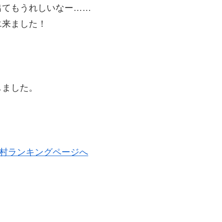
出てもうれしいなー……
エ来ました！
しました。