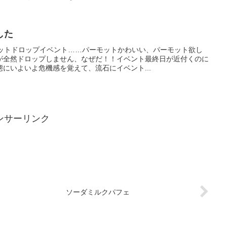
した
モットドロップイベント……パーモットかわいい、パーモット欲し
が全然ドロップしません、なぜだ！！イベント最終日が近付くのに
にいよいよ危機感を覚えて、流石にイベント...
ンサーリンク
ソーダミルクパフェ