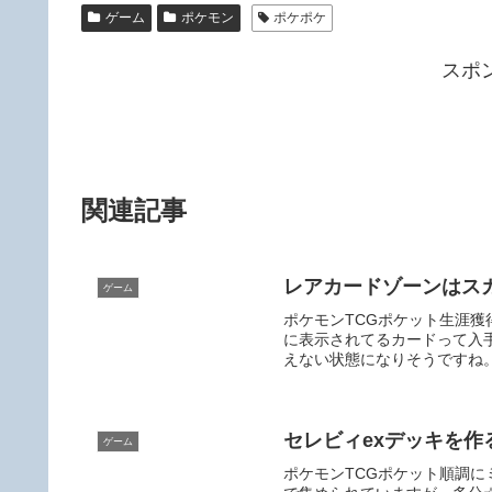
er
e
n
ゲーム
ポケモン
ポケポケ
b
a
スポ
o
o
k
関連記事
レアカードゾーンはス
ゲーム
ポケモンTCGポケット生涯獲
に表示されてるカードって入
えない状態になりそうですね。
セレビィexデッキを作
ゲーム
ポケモンTCGポケット順調