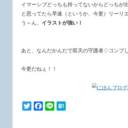
イマーシブどっちも持ってないからどっちが
と思ってたら早速（というか、今更）リーリ
う～ん、
イラストが強い！
あと、なんだかんだで双天の守護者♢コンプ
今更だねぇ！！
T
F
Li
H
wi
a
n
at
tt
c
e
e