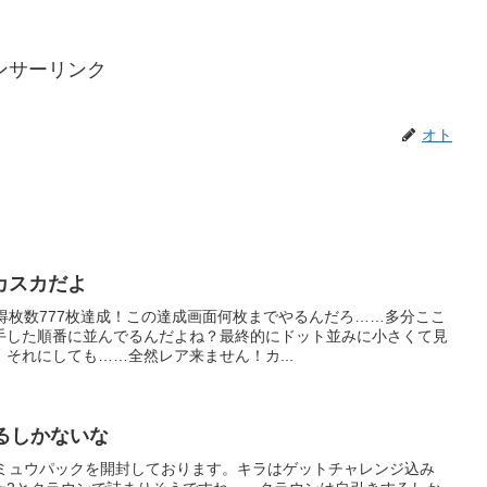
ンサーリンク
オト
カスカだよ
得枚数777枚達成！この達成画面何枚までやるんだろ……多分ここ
手した順番に並んでるんだよね？最終的にドット並みに小さくて見
それにしても……全然レア来ません！カ...
るしかないな
にミュウパックを開封しております。キラはゲットチャレンジ込み