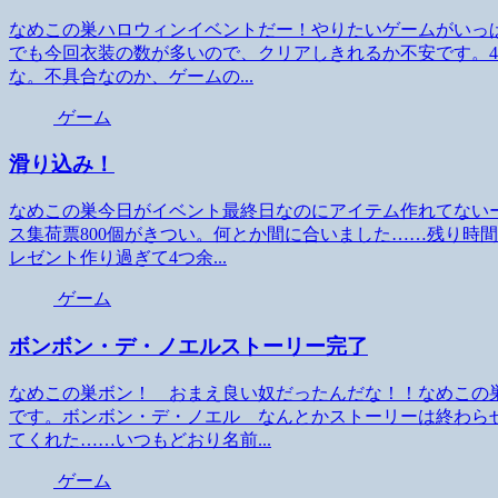
なめこの巣ハロウィンイベントだー！やりたいゲームがいっ
でも今回衣装の数が多いので、クリアしきれるか不安です。4
な。不具合なのか、ゲームの...
ゲーム
滑り込み！
なめこの巣今日がイベント最終日なのにアイテム作れてない
ス集荷票800個がきつい。何とか間に合いました……残り時
レゼント作り過ぎて4つ余...
ゲーム
ボンボン・デ・ノエルストーリー完了
なめこの巣ボン！ おまえ良い奴だったんだな！！なめこの
です。ボンボン・デ・ノエル なんとかストーリーは終わら
てくれた……いつもどおり名前...
ゲーム