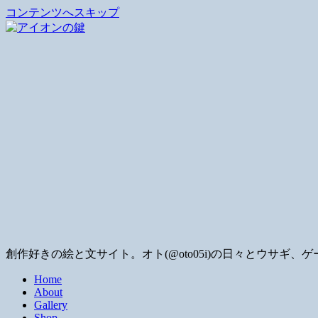
コンテンツへスキップ
創作好きの絵と文サイト。オト(@oto05i)の日々とウサ
Home
About
Gallery
Shop