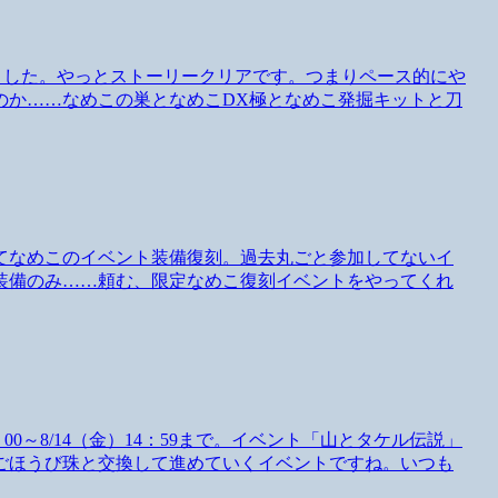
ました。やっとストーリークリアです。つまりペース的にや
のか……なめこの巣となめこDX極となめこ発掘キットと刀
てなめこのイベント装備復刻。過去丸ごと参加してないイ
装備のみ……頼む、限定なめこ復刻イベントをやってくれ
00～8/14（金）14：59まで。イベント「山とタケル伝説」
ごほうび珠と交換して進めていくイベントですね。いつも