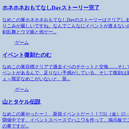
ホネホネおもてなしDayストーリー完了
なめこの巣ホネホネおもてなしDayのストーリーはクリアし
りこみが厳しいですね。なんでこんなにイベントが進まない
剣乱舞とウマ娘と他ゲー...
ゲーム
イベント復刻たのむ
なめこの巣目標クリアで過去イベのチケットと交換……そし
ベントがあるんで、足りない予感がしている。そして復刻は
ぇ～限定なめこがいないと、装...
ゲーム
山とタケル伝説
なめこの巣やったー！ 新規イベントだー！！7/31（金）15：
開催中です。イベントスペースでハニワを作って、掲示板で
の事ですが...