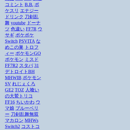
コミント
B.B.
ポ
ケスリ
エナジー
ドリンク
刀剣乱
舞
youtube
ドーナ
ツ
色違い
FF7R
ウ
サギ
ポケポケ
Switch
PSVITA
な
めこの巣
トロフ
ィー
ポケモンGO
ポケモン
ミスド
FF7R2
スタバ
31
デトロイトBH
MHWIB
ポケモン
SV
れじぇくろ
GE2
TOZ
人喰い
の大鷲トリコ
FF16
ちいかわ
ウ
マ娘
ブルーベリ
ー
刀剣乱舞無双
マカロン
MHWs
Switch2
コストコ