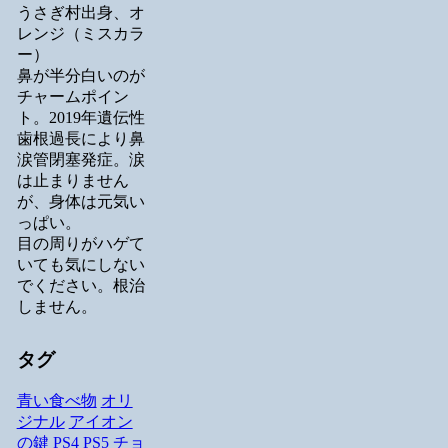
うさぎ村出身、オ
レンジ（ミスカラ
ー）
鼻が半分白いのが
チャームポイン
ト。2019年遺伝性
歯根過長により鼻
涙管閉塞発症。涙
は止まりません
が、身体は元気い
っぱい。
目の周りがハゲて
いても気にしない
でください。根治
しません。
タグ
青い食べ物
オリ
ジナル
アイオン
の鍵
PS4
PS5
チョ