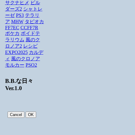
サクナヒメ
ビル
ダーズ2
シャトレ
ーゼ
PS3
テラリ
ア
MHW
タピオカ
FF7EC
CCFF7R
ポケカ
ボイドテ
ラリウム
風のク
ロノア2
レシピ
EXPO2025
カルデ
ィ
風のクロノア
モルカー
PSO2
B.B.な日々
Ver.1.0