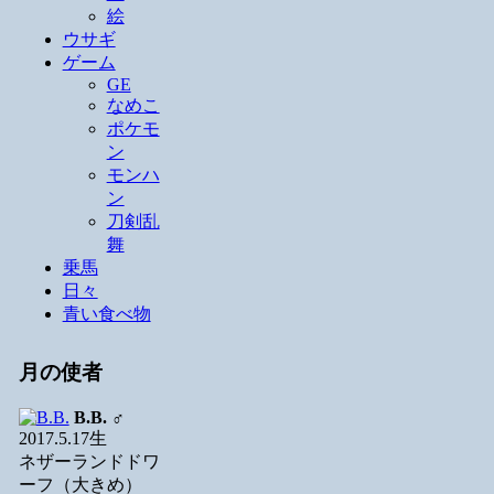
絵
ウサギ
ゲーム
GE
なめこ
ポケモ
ン
モンハ
ン
刀剣乱
舞
乗馬
日々
青い食べ物
月の使者
B.B.
♂
2017.5.17生
ネザーランドドワ
ーフ（大きめ）