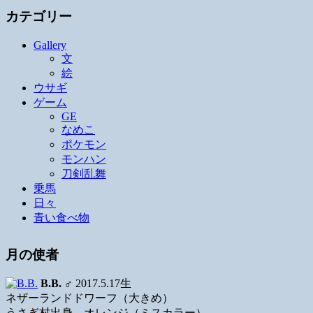
カテゴリー
Gallery
文
絵
ウサギ
ゲーム
GE
なめこ
ポケモン
モンハン
刀剣乱舞
乗馬
日々
青い食べ物
月の使者
B.B.
♂ 2017.5.17生
ネザーランドドワーフ（大きめ）
うさぎ村出身、オレンジ（ミスカラー）