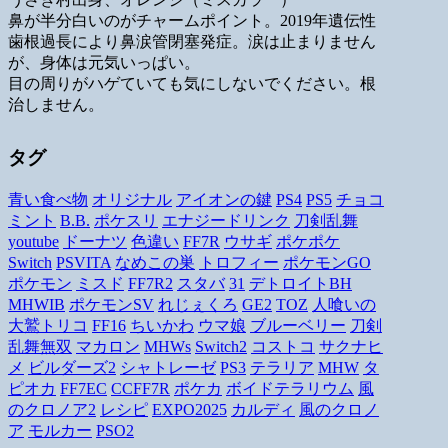
鼻が半分白いのがチャームポイント。2019年遺伝性
歯根過長により鼻涙管閉塞発症。涙は止まりません
が、身体は元気いっぱい。
目の周りがハゲていても気にしないでください。根
治しません。
タグ
青い食べ物
オリジナル
アイオンの鍵
PS4
PS5
チョコ
ミント
B.B.
ポケスリ
エナジードリンク
刀剣乱舞
youtube
ドーナツ
色違い
FF7R
ウサギ
ポケポケ
Switch
PSVITA
なめこの巣
トロフィー
ポケモンGO
ポケモン
ミスド
FF7R2
スタバ
31
デトロイトBH
MHWIB
ポケモンSV
れじぇくろ
GE2
TOZ
人喰いの
大鷲トリコ
FF16
ちいかわ
ウマ娘
ブルーベリー
刀剣
乱舞無双
マカロン
MHWs
Switch2
コストコ
サクナヒ
メ
ビルダーズ2
シャトレーゼ
PS3
テラリア
MHW
タ
ピオカ
FF7EC
CCFF7R
ポケカ
ボイドテラリウム
風
のクロノア2
レシピ
EXPO2025
カルディ
風のクロノ
ア
モルカー
PSO2