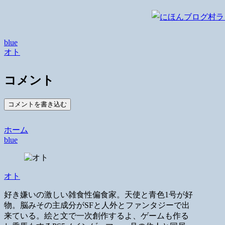
blue
オト
コメント
コメントを書き込む
ホーム
blue
オト
好き嫌いの激しい雑食性偏食家。天使と青色1号が好
物。脳みその主成分がSFと人外とファンタジーで出
来ている。絵と文で一次創作するよ、ゲームも作る