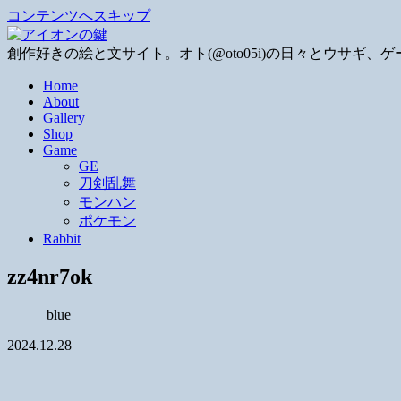
コンテンツへスキップ
創作好きの絵と文サイト。オト(@oto05i)の日々とウサ
Home
About
Gallery
Shop
Game
GE
刀剣乱舞
モンハン
ポケモン
Rabbit
zz4nr7ok
blue
2024.12.28