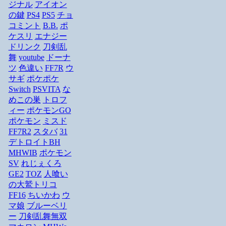
ジナル
アイオン
の鍵
PS4
PS5
チョ
コミント
B.B.
ポ
ケスリ
エナジー
ドリンク
刀剣乱
舞
youtube
ドーナ
ツ
色違い
FF7R
ウ
サギ
ポケポケ
Switch
PSVITA
な
めこの巣
トロフ
ィー
ポケモンGO
ポケモン
ミスド
FF7R2
スタバ
31
デトロイトBH
MHWIB
ポケモン
SV
れじぇくろ
GE2
TOZ
人喰い
の大鷲トリコ
FF16
ちいかわ
ウ
マ娘
ブルーベリ
ー
刀剣乱舞無双