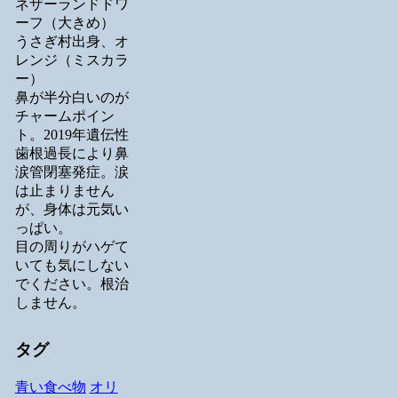
ネザーランドドワ
ーフ（大きめ）
うさぎ村出身、オ
レンジ（ミスカラ
ー）
鼻が半分白いのが
チャームポイン
ト。2019年遺伝性
歯根過長により鼻
涙管閉塞発症。涙
は止まりません
が、身体は元気い
っぱい。
目の周りがハゲて
いても気にしない
でください。根治
しません。
タグ
青い食べ物
オリ