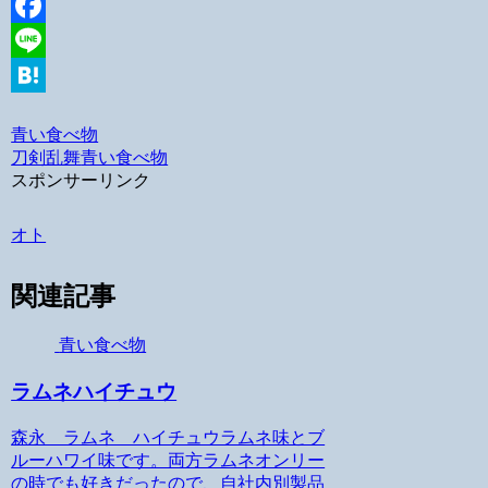
Twitter
Facebook
Line
Hatena
青い食べ物
刀剣乱舞
青い食べ物
スポンサーリンク
オト
関連記事
青い食べ物
ラムネハイチュウ
森永 ラムネ ハイチュウラムネ味とブ
ルーハワイ味です。両方ラムネオンリー
の時でも好きだったので、自社内別製品