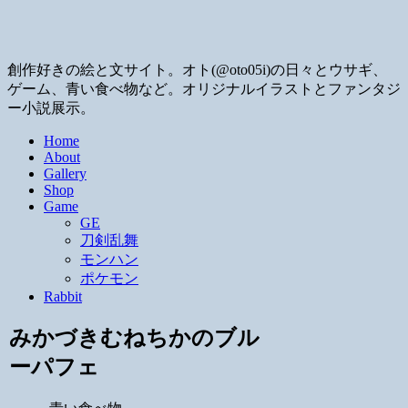
創作好きの絵と文サイト。オト(@oto05i)の日々とウサギ、
ゲーム、青い食べ物など。オリジナルイラストとファンタジ
ー小説展示。
Home
About
Gallery
Shop
Game
GE
刀剣乱舞
モンハン
ポケモン
Rabbit
みかづきむねちかのブル
ーパフェ