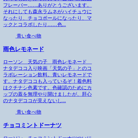
フレーバー……ありがとうございます。
それにしても森永ラムネがハイチュウに
なったり、チョコボールになったり、マ
ックとコラボしたり……色...
青い食べ物
雨色レモネード
ローソン 天気の子 雨色レモネード
ナタデココ入り映画「天気の子」とのコ
ラボレーション飲料。青いレモネードで
す。ナタデココも入っているぞ！着色料
はクチナシ色素です。色確認のためにカ
ップの蓋を無理やり開けましたが、肝心
のナタデココが見えないし...
青い食べ物
チョコミントドーナツ