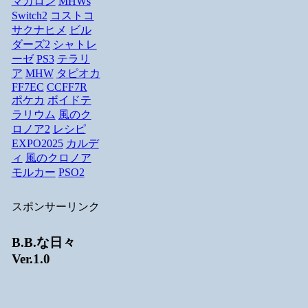
マカロン
MHWs
Switch2
コストコ
サクナヒメ
ビル
ダーズ2
シャトレ
ーゼ
PS3
テラリ
ア
MHW
タピオカ
FF7EC
CCFF7R
ポケカ
ボイドテ
ラリウム
風のク
ロノア2
レシピ
EXPO2025
カルデ
ィ
風のクロノア
モルカー
PSO2
スポンサーリンク
B.B.な日々
Ver.1.0