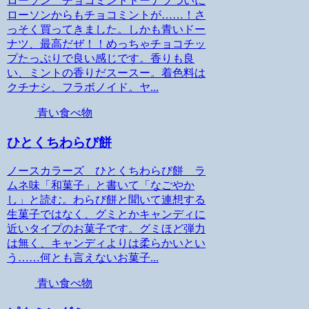
ローソン チョコミントドーナツついに
ローソンからもチョコミントが……！さ
っそく買ってきました。しかも青いドー
ナツ、最高だぜ！！めっちゃチョコチッ
プたっぷりで良い感じです。香りも良
い、ミントの香りだスースー。着色料は
クチナシ、フラボノイド。ヤ...
青い食べ物
ひとくちわらび餅
ノースカラーズ ひとくちわらび餅 ラ
ムネ味「和菓子」と書いて「なごやか
し」と読む。わらび餅と聞いて連想する
生菓子ではなく、グミとかキャンディに
近いタイプのお菓子です。グミほど弾力
は無く、キャンディよりは柔らかいとい
う……何とも言えないお菓子...
青い食べ物