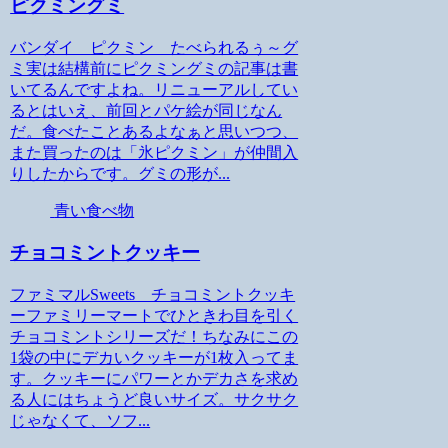
ピクミングミ
バンダイ ピクミン たべられるぅ～グ
ミ実は結構前にピクミングミの記事は書
いてるんですよね。リニューアルしてい
るとはいえ、前回とパケ絵が同じなん
だ。食べたことあるよなぁと思いつつ、
また買ったのは「氷ピクミン」が仲間入
りしたからです。グミの形が...
青い食べ物
チョコミントクッキー
ファミマルSweets チョコミントクッキ
ーファミリーマートでひときわ目を引く
チョコミントシリーズだ！ちなみにこの
1袋の中にデカいクッキーが1枚入ってま
す。クッキーにパワーとかデカさを求め
る人にはちょうど良いサイズ。サクサク
じゃなくて、ソフ...