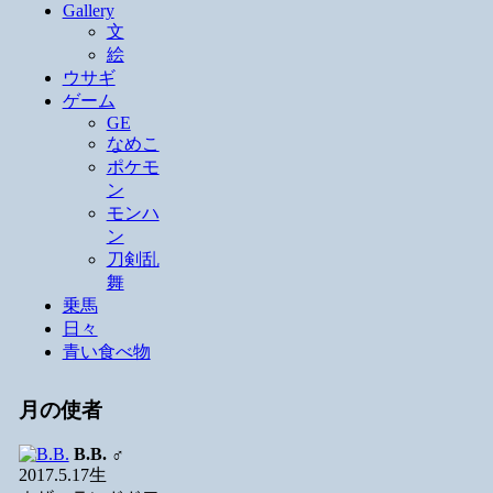
Gallery
文
絵
ウサギ
ゲーム
GE
なめこ
ポケモ
ン
モンハ
ン
刀剣乱
舞
乗馬
日々
青い食べ物
月の使者
B.B.
♂
2017.5.17生