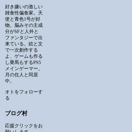
好き嫌いの激しい
雑食性偏食家。天
使と青色1号が好
物。脳みその主成
分がSFと人外と
ファンタジーで出
来ている。絵と文
で一次創作する
よ、ゲームも作る
し乗馬もするPS5
メインゲーマー。
月の住人と同居
中。
オトをフォローす
る
ブログ村
応援クリックをお
願いします。