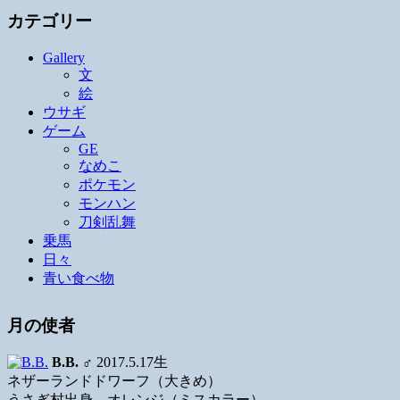
カテゴリー
Gallery
文
絵
ウサギ
ゲーム
GE
なめこ
ポケモン
モンハン
刀剣乱舞
乗馬
日々
青い食べ物
月の使者
B.B.
♂ 2017.5.17生
ネザーランドドワーフ（大きめ）
うさぎ村出身、オレンジ（ミスカラー）