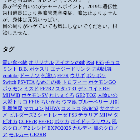
鼻が半分白いのがチャームポイント。2019年遺伝性
歯根過長により鼻涙管閉塞発症。涙は止まりません
が、身体は元気いっぱい。
目の周りがハゲていても気にしないでください。根
治しません。
タグ
青い食べ物
オリジナル
アイオンの鍵
PS4
PS5
チョコ
ミント
B.B.
ポケスリ
エナジードリンク
刀剣乱舞
youtube
ドーナツ
色違い
FF7R
ウサギ
ポケポケ
Switch
PSVITA
なめこの巣
トロフィー
ポケモンGO
ポケモン
ミスド
FF7R2
スタバ
31
デトロイトBH
MHWIB
ポケモンSV
れじぇくろ
GE2
TOZ
人喰いの
大鷲トリコ
FF16
ちいかわ
ウマ娘
ブルーベリー
刀剣
乱舞無双
マカロン
MHWs
コストコ
Switch2
サクナヒ
メ
ビルダーズ2
シャトレーゼ
PS3
テラリア
MHW
タ
ピオカ
CCFF7R
FF7EC
ポケカ
ボイドテラリウム
風
のクロノア2
レシピ
EXPO2025
カルディ
風のクロノ
ア
モルカー
GE2RB