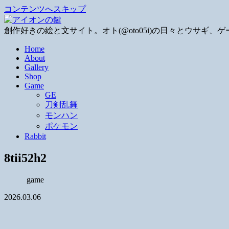
コンテンツへスキップ
創作好きの絵と文サイト。オト(@oto05i)の日々とウサ
Home
About
Gallery
Shop
Game
GE
刀剣乱舞
モンハン
ポケモン
Rabbit
8tii52h2
game
2026.03.06