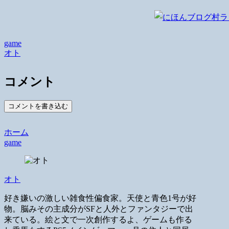
game
オト
コメント
コメントを書き込む
ホーム
game
オト
好き嫌いの激しい雑食性偏食家。天使と青色1号が好
物。脳みその主成分がSFと人外とファンタジーで出
来ている。絵と文で一次創作するよ、ゲームも作る