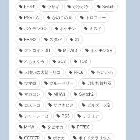
FF7R
ウサギ
ポケポケ
Switch
PSVITA
なめこの巣
トロフィー
ポケモンGO
ポケモン
ミスド
FF7R2
スタバ
31
デトロイトBH
MHWIB
ポケモンSV
れじぇくろ
GE2
TOZ
人喰いの大鷲トリコ
FF16
ちいかわ
ウマ娘
ブルーベリー
刀剣乱舞無双
マカロン
MHWs
Switch2
コストコ
サクナヒメ
ビルダーズ2
シャトレーゼ
PS3
テラリア
MHW
タピオカ
FF7EC
CCFF7R
ポケカ
ボイドテラリウム