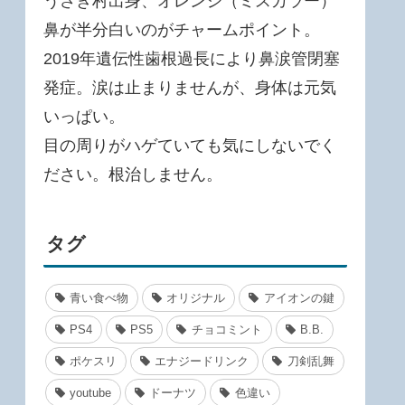
うさぎ村出身、オレンジ（ミスカラー）
鼻が半分白いのがチャームポイント。
2019年遺伝性歯根過長により鼻涙管閉塞
発症。涙は止まりませんが、身体は元気
いっぱい。
目の周りがハゲていても気にしないでく
ださい。根治しません。
タグ
青い食べ物
オリジナル
アイオンの鍵
PS4
PS5
チョコミント
B.B.
ポケスリ
エナジードリンク
刀剣乱舞
youtube
ドーナツ
色違い