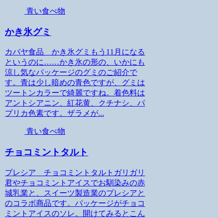
青い食べ物
かき氷グミ
カバヤ食品 かき氷グミもう11月になる
というのに……かき氷の形の、いかにも
涼し気なパッケージのグミのご紹介で
す。青は少し暗めの青色ですが、グミは
ツートンカラーで綺麗ですね。着色料は
アントシアニン、紅花黄、クチナシ、パ
プリカ色素です。ザラメが...
青い食べ物
チョコミントタルト
プレシア チョコミントタルトガリガリ
君やチョコミントアイスでお馴染みの赤
城乳業と、スイーツ製造業のプレシアと
のコラボ商品です。パッケージがチョコ
ミントアイスのソレ。開けてみるとこん