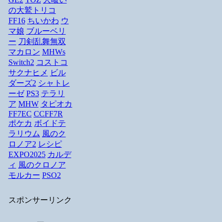
の大鷲トリコ
FF16
ちいかわ
ウ
マ娘
ブルーベリ
ー
刀剣乱舞無双
マカロン
MHWs
Switch2
コストコ
サクナヒメ
ビル
ダーズ2
シャトレ
ーゼ
PS3
テラリ
ア
MHW
タピオカ
FF7EC
CCFF7R
ポケカ
ボイドテ
ラリウム
風のク
ロノア2
レシピ
EXPO2025
カルデ
ィ
風のクロノア
モルカー
PSO2
スポンサーリンク