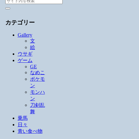
カテゴリー
Gallery
文
絵
ウサギ
ゲーム
GE
なめこ
ポケモ
ン
モンハ
ン
刀剣乱
舞
乗馬
日々
青い食べ物