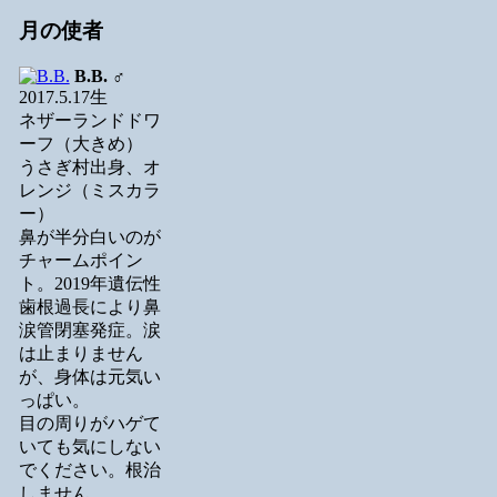
月の使者
B.B.
♂
2017.5.17生
ネザーランドドワ
ーフ（大きめ）
うさぎ村出身、オ
レンジ（ミスカラ
ー）
鼻が半分白いのが
チャームポイン
ト。2019年遺伝性
歯根過長により鼻
涙管閉塞発症。涙
は止まりません
が、身体は元気い
っぱい。
目の周りがハゲて
いても気にしない
でください。根治
しません。