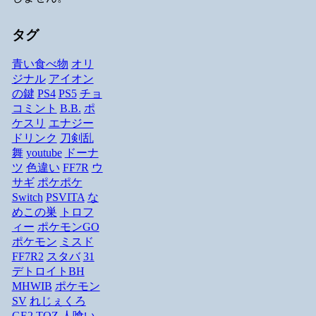
タグ
青い食べ物
オリ
ジナル
アイオン
の鍵
PS4
PS5
チョ
コミント
B.B.
ポ
ケスリ
エナジー
ドリンク
刀剣乱
舞
youtube
ドーナ
ツ
色違い
FF7R
ウ
サギ
ポケポケ
Switch
PSVITA
な
めこの巣
トロフ
ィー
ポケモンGO
ポケモン
ミスド
FF7R2
スタバ
31
デトロイトBH
MHWIB
ポケモン
SV
れじぇくろ
GE2
TOZ
人喰い