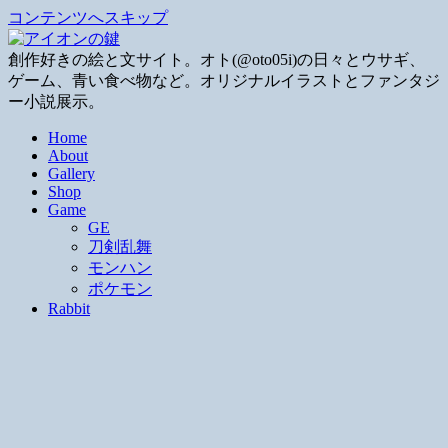
コンテンツへスキップ
創作好きの絵と文サイト。オト(@oto05i)の日々とウサギ、
ゲーム、青い食べ物など。オリジナルイラストとファンタジ
ー小説展示。
Home
About
Gallery
Shop
Game
GE
刀剣乱舞
モンハン
ポケモン
Rabbit