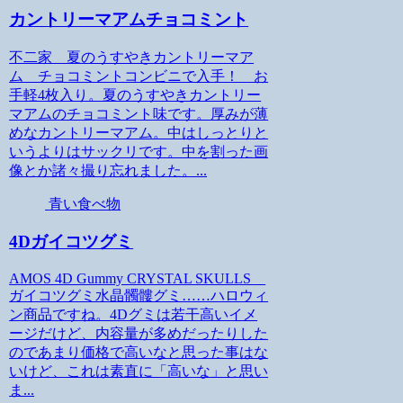
カントリーマアムチョコミント
不二家 夏のうすやきカントリーマア
ム チョコミントコンビニで入手！ お
手軽4枚入り。夏のうすやきカントリー
マアムのチョコミント味です。厚みが薄
めなカントリーマアム。中はしっとりと
いうよりはサックリです。中を割った画
像とか諸々撮り忘れました。...
青い食べ物
4Dガイコツグミ
AMOS 4D Gummy CRYSTAL SKULLS
ガイコツグミ水晶髑髏グミ……ハロウィ
ン商品ですね。4Dグミは若干高いイメ
ージだけど、内容量が多めだったりした
のであまり価格で高いなと思った事はな
いけど、これは素直に「高いな」と思い
ま...