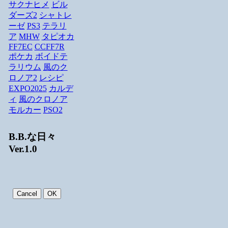
サクナヒメ
ビル
ダーズ2
シャトレ
ーゼ
PS3
テラリ
ア
MHW
タピオカ
FF7EC
CCFF7R
ポケカ
ボイドテ
ラリウム
風のク
ロノア2
レシピ
EXPO2025
カルデ
ィ
風のクロノア
モルカー
PSO2
B.B.な日々
Ver.1.0