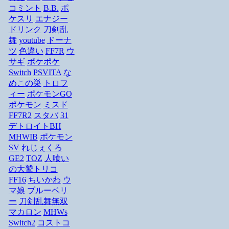
コミント
B.B.
ポ
ケスリ
エナジー
ドリンク
刀剣乱
舞
youtube
ドーナ
ツ
色違い
FF7R
ウ
サギ
ポケポケ
Switch
PSVITA
な
めこの巣
トロフ
ィー
ポケモンGO
ポケモン
ミスド
FF7R2
スタバ
31
デトロイトBH
MHWIB
ポケモン
SV
れじぇくろ
GE2
TOZ
人喰い
の大鷲トリコ
FF16
ちいかわ
ウ
マ娘
ブルーベリ
ー
刀剣乱舞無双
マカロン
MHWs
Switch2
コストコ