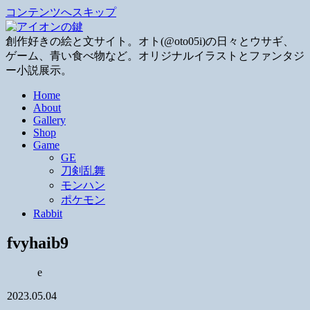
コンテンツへスキップ
創作好きの絵と文サイト。オト(@oto05i)の日々とウサギ、
ゲーム、青い食べ物など。オリジナルイラストとファンタジ
ー小説展示。
Home
About
Gallery
Shop
Game
GE
刀剣乱舞
モンハン
ポケモン
Rabbit
fvyhaib9
e
2023.05.04