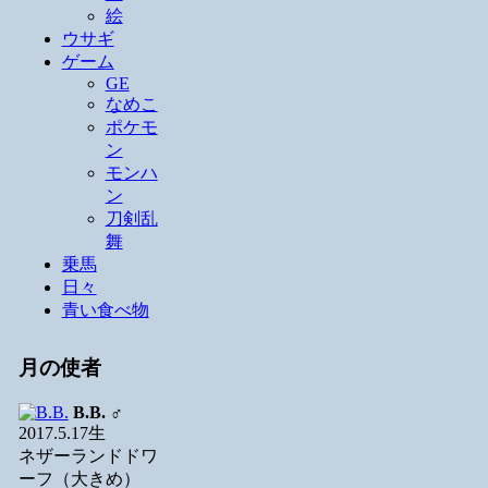
絵
ウサギ
ゲーム
GE
なめこ
ポケモ
ン
モンハ
ン
刀剣乱
舞
乗馬
日々
青い食べ物
月の使者
B.B.
♂
2017.5.17生
ネザーランドドワ
ーフ（大きめ）