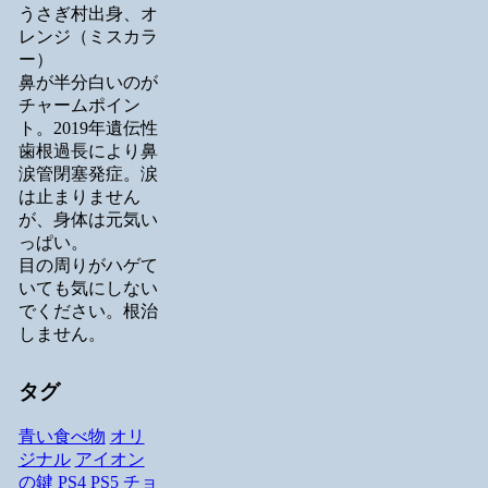
うさぎ村出身、オ
レンジ（ミスカラ
ー）
鼻が半分白いのが
チャームポイン
ト。2019年遺伝性
歯根過長により鼻
涙管閉塞発症。涙
は止まりません
が、身体は元気い
っぱい。
目の周りがハゲて
いても気にしない
でください。根治
しません。
タグ
青い食べ物
オリ
ジナル
アイオン
の鍵
PS4
PS5
チョ