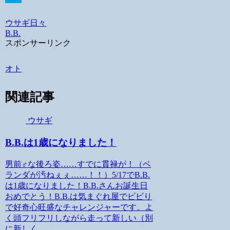
Hatena
ウサギ
日々
B.B.
スポンサーリンク
オト
関連記事
ウサギ
B.B.は1歳になりました！
男前♂な後ろ姿……すでに貫禄が！（ベ
ランダが汚ねぇぇ……！！）5/17でB.B.
は1歳になりました！B.B.さんお誕生日
おめでとう！B.B.は気まぐれ屋でビビり
で好奇心旺盛なチャレンジャーです。よ
く頭フリフリしながら走って新しい（別
に新しく...