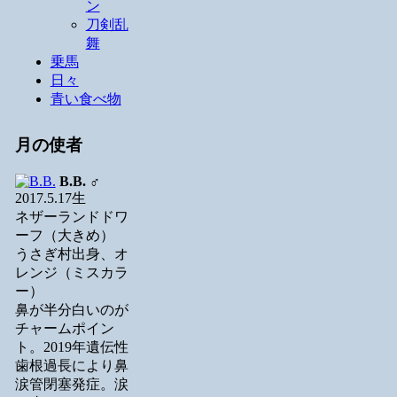
ン
刀剣乱
舞
乗馬
日々
青い食べ物
月の使者
B.B.
♂
2017.5.17生
ネザーランドドワ
ーフ（大きめ）
うさぎ村出身、オ
レンジ（ミスカラ
ー）
鼻が半分白いのが
チャームポイン
ト。2019年遺伝性
歯根過長により鼻
涙管閉塞発症。涙