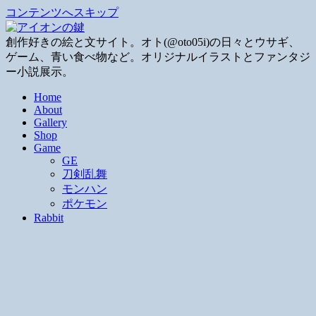
コンテンツへスキップ
創作好きの絵と文サイト。オト(@oto05i)の日々とウサギ、
ゲーム、青い食べ物など。オリジナルイラストとファンタジ
ー小説展示。
Home
About
Gallery
Shop
Game
GE
刀剣乱舞
モンハン
ポケモン
Rabbit