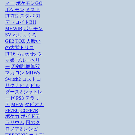
ィー
ポケモンGO
ポケモン
ミスド
FF7R2
スタバ
31
デトロイトBH
MHWIB
ポケモン
SV
れじぇくろ
GE2
TOZ
人喰い
の大鷲トリコ
FF16
ちいかわ
ウ
マ娘
ブルーベリ
ー
刀剣乱舞無双
マカロン
MHWs
Switch2
コストコ
サクナヒメ
ビル
ダーズ2
シャトレ
ーゼ
PS3
テラリ
ア
MHW
タピオカ
FF7EC
CCFF7R
ポケカ
ボイドテ
ラリウム
風のク
ロノア2
レシピ