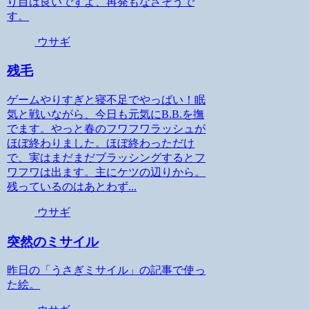
り目は良いですよ、再発もなさそうで
す。
ウサギ
残毛
ゲームやりすぎと寝不足でやっばい！眠
気と戦いながら、今日も元気にB.B.を撫
でます。やっと春のフワフワラッシュが
ほぼ終わりました。ほぼ終わっただけ
で、実はまだまだブラッシングするとフ
ワフワは出ます。主にケツの辺りから。
残っているのはあとわず...
ウサギ
突然のミサイル
昨日の「うさぎミサイル」の記事で使っ
た絵。