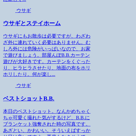
ウサギ
ウサギとステイホーム
ウサギにもお散歩は必要ですが、わざわ
ざ外に連れていく必要はありません。む
しろ外には危険がいっぱいなので、お家
で遊びましょう。部屋んぽB.B.カーテン
遊びが大好きです。カーテンをくぐった
り、ヒラヒラさせたり、地面の布をホリ
ホリしたり。何が楽し...
ウサギ
ベストショットB.B.
本日のベストショット。なんかめちゃく
ちゃ可愛く撮れた気がするけど、B.B.に
ブランケット強奪された時の写真です。
あざとい、かわいい。そういえばすっか