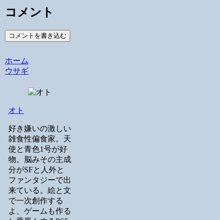
コメント
コメントを書き込む
ホーム
ウサギ
オト
好き嫌いの激しい
雑食性偏食家。天
使と青色1号が好
物。脳みその主成
分がSFと人外と
ファンタジーで出
来ている。絵と文
で一次創作する
よ、ゲームも作る