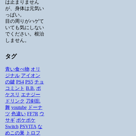
は止まりません
が、身体は元気い
っぱい。
目の周りがハゲて
いても気にしない
でください。根治
しません。
タグ
青い食べ物
オリ
ジナル
アイオン
の鍵
PS4
PS5
チョ
コミント
B.B.
ポ
ケスリ
エナジー
ドリンク
刀剣乱
舞
youtube
ドーナ
ツ
色違い
FF7R
ウ
サギ
ポケポケ
Switch
PSVITA
な
めこの巣
トロフ