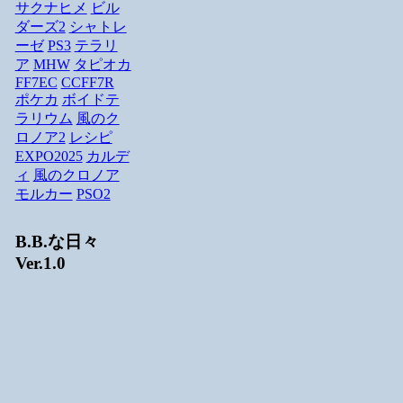
サクナヒメ
ビル
ダーズ2
シャトレ
ーゼ
PS3
テラリ
ア
MHW
タピオカ
FF7EC
CCFF7R
ポケカ
ボイドテ
ラリウム
風のク
ロノア2
レシピ
EXPO2025
カルデ
ィ
風のクロノア
モルカー
PSO2
B.B.な日々
Ver.1.0