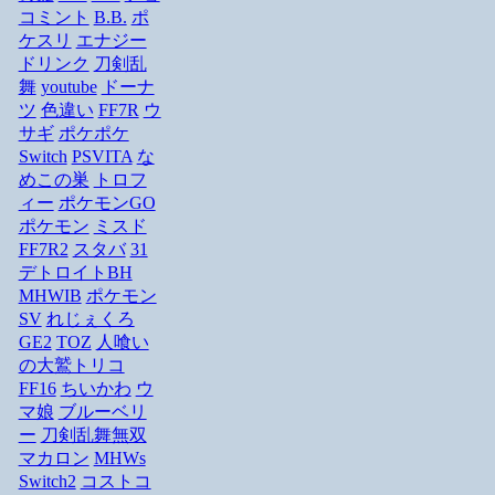
コミント
B.B.
ポ
ケスリ
エナジー
ドリンク
刀剣乱
舞
youtube
ドーナ
ツ
色違い
FF7R
ウ
サギ
ポケポケ
Switch
PSVITA
な
めこの巣
トロフ
ィー
ポケモンGO
ポケモン
ミスド
FF7R2
スタバ
31
デトロイトBH
MHWIB
ポケモン
SV
れじぇくろ
GE2
TOZ
人喰い
の大鷲トリコ
FF16
ちいかわ
ウ
マ娘
ブルーベリ
ー
刀剣乱舞無双
マカロン
MHWs
Switch2
コストコ