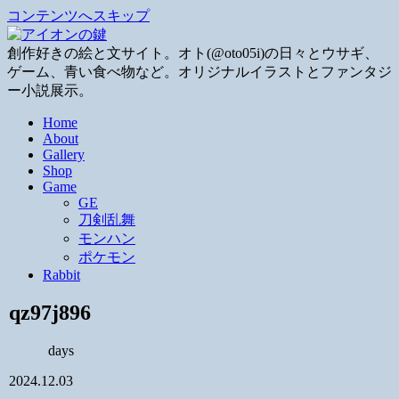
コンテンツへスキップ
創作好きの絵と文サイト。オト(@oto05i)の日々とウサギ、
ゲーム、青い食べ物など。オリジナルイラストとファンタジ
ー小説展示。
Home
About
Gallery
Shop
Game
GE
刀剣乱舞
モンハン
ポケモン
Rabbit
qz97j896
days
2024.12.03