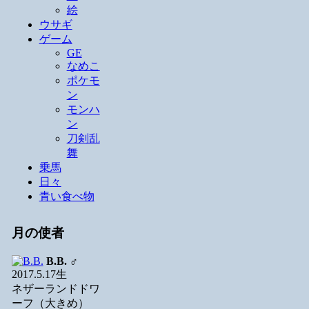
絵
ウサギ
ゲーム
GE
なめこ
ポケモ
ン
モンハ
ン
刀剣乱
舞
乗馬
日々
青い食べ物
月の使者
B.B.
♂
2017.5.17生
ネザーランドドワ
ーフ（大きめ）