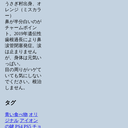
うさぎ村出身、オ
レンジ（ミスカラ
ー）
鼻が半分白いのが
チャームポイン
ト。2019年遺伝性
歯根過長により鼻
涙管閉塞発症。涙
は止まりません
が、身体は元気い
っぱい。
目の周りがハゲて
いても気にしない
でください。根治
しません。
タグ
青い食べ物
オリ
ジナル
アイオン
の鍵
PS4
PS5
チョ