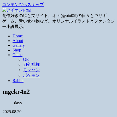
コンテンツへスキップ
創作好きの絵と文サイト。オト(@oto05i)の日々とウサギ、
ゲーム、青い食べ物など。オリジナルイラストとファンタジ
ー小説展示。
Home
About
Gallery
Shop
Game
GE
刀剣乱舞
モンハン
ポケモン
Rabbit
mgckr4n2
days
2025.08.20