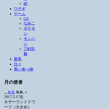
絵
ウサギ
ゲーム
GE
なめこ
ポケモ
ン
モンハ
ン
刀剣乱
舞
乗馬
日々
青い食べ物
月の使者
B.B.
♂
2017.5.17生
ネザーランドドワ
ーフ（大きめ）