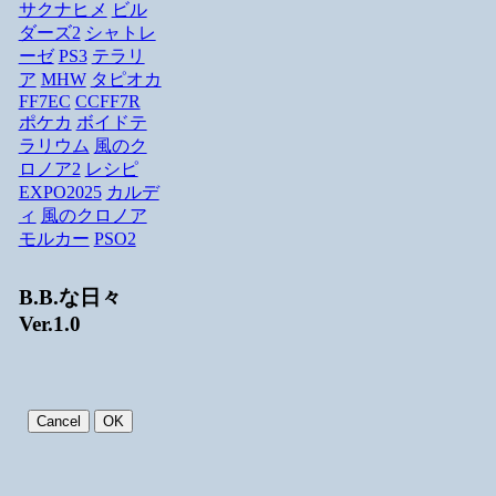
サクナヒメ
ビル
ダーズ2
シャトレ
ーゼ
PS3
テラリ
ア
MHW
タピオカ
FF7EC
CCFF7R
ポケカ
ボイドテ
ラリウム
風のク
ロノア2
レシピ
EXPO2025
カルデ
ィ
風のクロノア
モルカー
PSO2
B.B.な日々
Ver.1.0