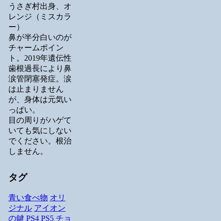
うさぎ村出身、オ
レンジ（ミスカラ
ー）
鼻が半分白いのが
チャームポイン
ト。2019年遺伝性
歯根過長により鼻
涙管閉塞発症。涙
は止まりません
が、身体は元気い
っぱい。
目の周りがハゲて
いても気にしない
でください。根治
しません。
タグ
青い食べ物
オリ
ジナル
アイオン
の鍵
PS4
PS5
チョ