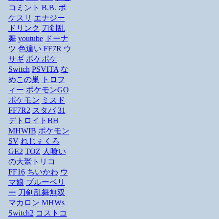
コミント
B.B.
ポ
ケスリ
エナジー
ドリンク
刀剣乱
舞
youtube
ドーナ
ツ
色違い
FF7R
ウ
サギ
ポケポケ
Switch
PSVITA
な
めこの巣
トロフ
ィー
ポケモンGO
ポケモン
ミスド
FF7R2
スタバ
31
デトロイトBH
MHWIB
ポケモン
SV
れじぇくろ
GE2
TOZ
人喰い
の大鷲トリコ
FF16
ちいかわ
ウ
マ娘
ブルーベリ
ー
刀剣乱舞無双
マカロン
MHWs
Switch2
コストコ