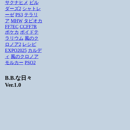
サクナヒメ
ビル
ダーズ2
シャトレ
ーゼ
PS3
テラリ
ア
MHW
タピオカ
FF7EC
CCFF7R
ポケカ
ボイドテ
ラリウム
風のク
ロノア2
レシピ
EXPO2025
カルデ
ィ
風のクロノア
モルカー
PSO2
B.B.な日々
Ver.1.0