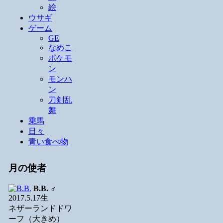
絵
ウサギ
ゲーム
GE
なめこ
ポケモ
ン
モンハ
ン
刀剣乱
舞
乗馬
日々
青い食べ物
月の使者
B.B.
♂
2017.5.17生
ネザーランドドワ
ーフ（大きめ）