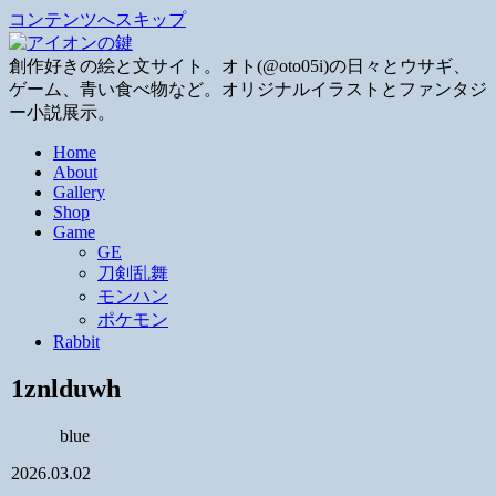
コンテンツへスキップ
創作好きの絵と文サイト。オト(@oto05i)の日々とウサギ、
ゲーム、青い食べ物など。オリジナルイラストとファンタジ
ー小説展示。
Home
About
Gallery
Shop
Game
GE
刀剣乱舞
モンハン
ポケモン
Rabbit
1znlduwh
blue
2026.03.02