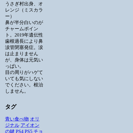
うさぎ村出身、オ
レンジ（ミスカラ
ー）
鼻が半分白いのが
チャームポイン
ト。2019年遺伝性
歯根過長により鼻
涙管閉塞発症。涙
は止まりません
が、身体は元気い
っぱい。
目の周りがハゲて
いても気にしない
でください。根治
しません。
タグ
青い食べ物
オリ
ジナル
アイオン
の鍵
PS4
PS5
チョ