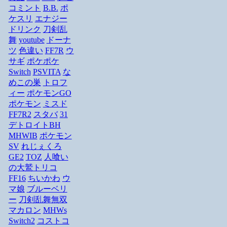
コミント
B.B.
ポ
ケスリ
エナジー
ドリンク
刀剣乱
舞
youtube
ドーナ
ツ
色違い
FF7R
ウ
サギ
ポケポケ
Switch
PSVITA
な
めこの巣
トロフ
ィー
ポケモンGO
ポケモン
ミスド
FF7R2
スタバ
31
デトロイトBH
MHWIB
ポケモン
SV
れじぇくろ
GE2
TOZ
人喰い
の大鷲トリコ
FF16
ちいかわ
ウ
マ娘
ブルーベリ
ー
刀剣乱舞無双
マカロン
MHWs
Switch2
コストコ